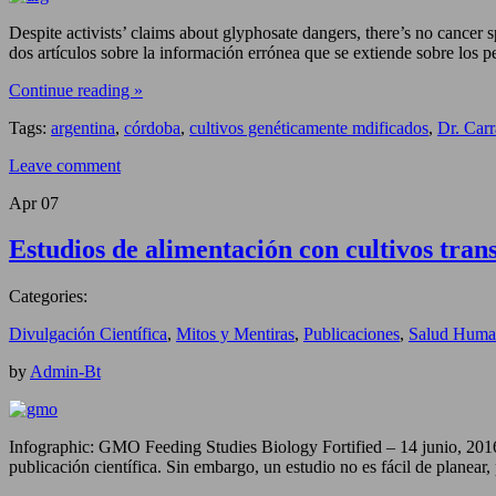
Despite activists’ claims about glyphosate dangers, there’s no cancer
dos artículos sobre la información errónea que se extiende sobre los p
Continue reading »
Tags:
argentina
,
córdoba
,
cultivos genéticamente mdificados
,
Dr. Car
Leave comment
Apr
07
Estudios de alimentación con cultivos tran
Categories:
Divulgación Científica
,
Mitos y Mentiras
,
Publicaciones
,
Salud Huma
by
Admin-Bt
Infographic: GMO Feeding Studies Biology Fortified – 14 junio, 201
publicación científica. Sin embargo, un estudio no es fácil de planear