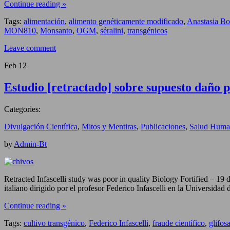
Continue reading »
Tags:
alimentación
,
alimento genéticamente modificado
,
Anastasia Bo
MON810
,
Monsanto
,
OGM
,
séralini
,
transgénicos
Leave comment
Feb
12
Estudio [retractado] sobre supuesto daño 
Categories:
Divulgación Científica
,
Mitos y Mentiras
,
Publicaciones
,
Salud Huma
by
Admin-Bt
Retracted Infascelli study was poor in quality Biology Fortified – 1
italiano dirigido por el profesor Federico Infascelli en la Universidad
Continue reading »
Tags:
cultivo transgénico
,
Federico Infascelli
,
fraude científico
,
glifos