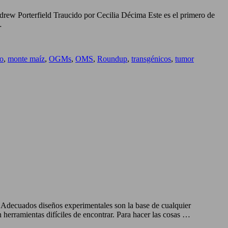
ndrew Porterfield Traucido por Cecilia Décima Este es el primero de
…
o
,
monte maíz
,
OGMs
,
OMS
,
Roundup
,
transgénicos
,
tumor
Adecuados diseños experimentales son la base de cualquier
 herramientas difíciles de encontrar. Para hacer las cosas …