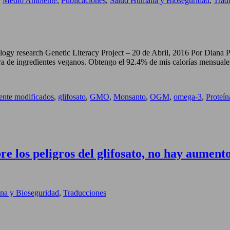
,
Medio Ambiente
,
Publicaciones
,
Salud Humana y Bioseguridad
,
Trad
y research Genetic Literacy Project – 20 de Abril, 2016 Por Diana 
ectora de ingredientes veganos. Obtengo el 92.4% de mis calorías mensual
ente modificados
,
glifosato
,
GMO
,
Monsanto
,
OGM
,
omega-3
,
Proteín
obre los peligros del glifosato, no hay aumen
na y Bioseguridad
,
Traducciones