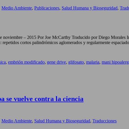
,
Medio Ambiente
,
Publicaciones
,
Salud Humana y Bioseguridad
,
Trad
 de noviembre – 2015 Por Joe McCarthy Traducido por Diego Morales 
repetidos cortos palindrómicos aglomerados y regularmente espaciados
nica
,
embrión modificado
,
gene drive
,
glifosato
,
malaria
,
mani hipoalerg
a se vuelve contra la ciencia
,
Medio Ambiente
,
Salud Humana y Bioseguridad
,
Traducciones