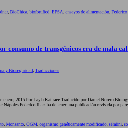
dnar
,
BioChica
,
biofortified
,
EFSA
,
ensayos de alimentación
,
Federico 
por consumo de transgénicos era de mala ca
na y Bioseguridad
,
Traducciones
9 de enero, 2015 Por Layla Katiraee Traducido por Daniel Norero Biolog
 de Nápoles Federico II acaba de tener una publicación revisada por pare
ato
,
Monsanto
,
OGM
,
organismo genéticamente modificado
,
séralini
,
so