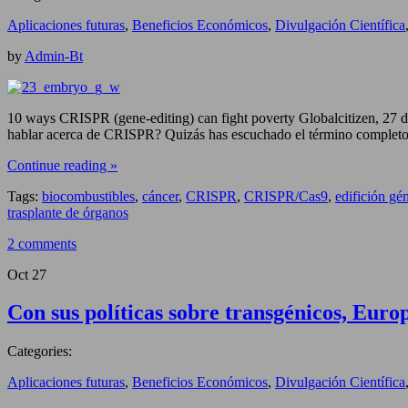
Aplicaciones futuras
,
Beneficios Económicos
,
Divulgación Científica
by
Admin-Bt
10 ways CRISPR (gene-editing) can fight poverty Globalcitizen, 27
hablar acerca de CRISPR? Quizás has escuchado el término completo: 
Continue reading »
Tags:
biocombustibles
,
cáncer
,
CRISPR
,
CRISPR/Cas9
,
edifición gé
trasplante de órganos
2 comments
Oct
27
Con sus políticas sobre transgénicos, Europ
Categories:
Aplicaciones futuras
,
Beneficios Económicos
,
Divulgación Científica