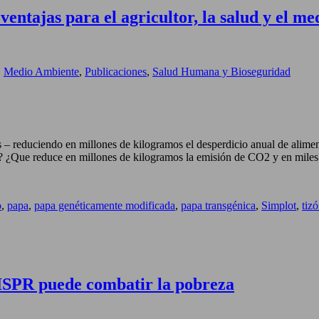
ntajas para el agricultor, la salud y el m
,
Medio Ambiente
,
Publicaciones
,
Salud Humana y Bioseguridad
 reduciendo en millones de kilogramos el desperdicio anual de alimento
o? ¿Que reduce en millones de kilogramos la emisión de CO2 y en mile
o
,
papa
,
papa genéticamente modificada
,
papa transgénica
,
Simplot
,
tizó
RISPR puede combatir la pobreza