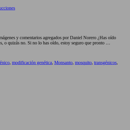
ucciones
Imágenes y comentarios agregados por Daniel Norero ¿Has oído
, o quizás no. Si no lo has oído, estoy seguro que pronto …
énico
,
modificación genética
,
Monsanto
,
mosquito
,
transgénicos
,