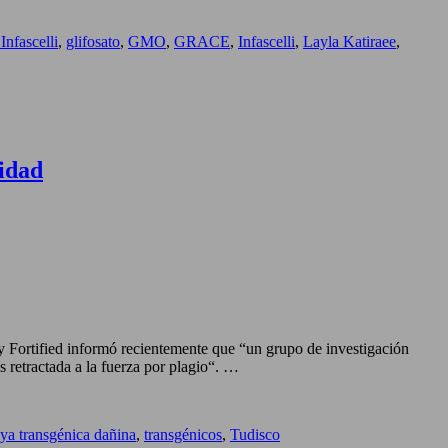
Infascelli
,
glifosato
,
GMO
,
GRACE
,
Infascelli
,
Layla Katiraee
,
lidad
y Fortified informó recientemente que “un grupo de investigación
s retractada a la fuerza por plagio“. …
ya transgénica dañina
,
transgénicos
,
Tudisco