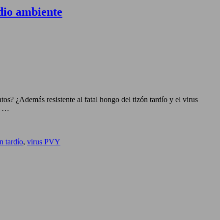
edio ambiente
s? ¿Además resistente al fatal hongo del tizón tardío y el virus
s …
n tardío
,
virus PVY