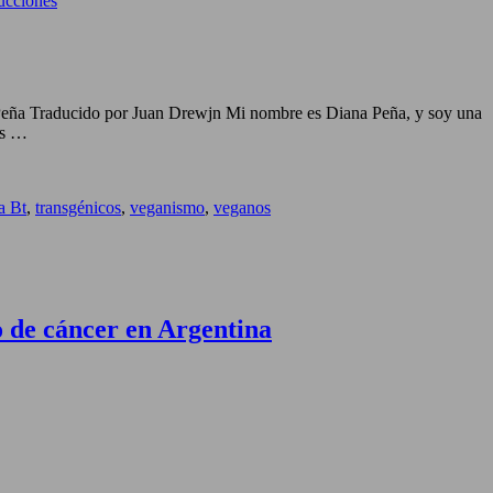
ucciones
Peña Traducido por Juan Drewjn Mi nombre es Diana Peña, y soy una
es …
a Bt
,
transgénicos
,
veganismo
,
veganos
to de cáncer en Argentina