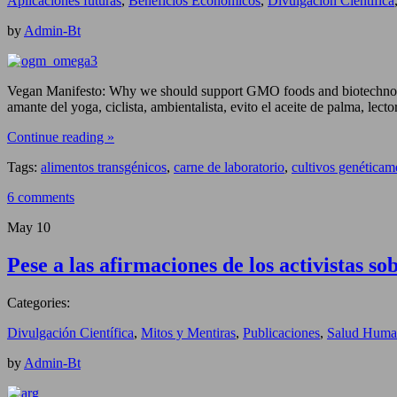
Aplicaciones futuras
,
Beneficios Económicos
,
Divulgación Científica
by
Admin-Bt
Vegan Manifesto: Why we should support GMO foods and biotechnolog
amante del yoga, ciclista, ambientalista, evito el aceite de palma, l
Continue reading »
Tags:
alimentos transgénicos
,
carne de laboratorio
,
cultivos genéticam
6 comments
May
10
Pese a las afirmaciones de los activistas s
Categories:
Divulgación Científica
,
Mitos y Mentiras
,
Publicaciones
,
Salud Huma
by
Admin-Bt