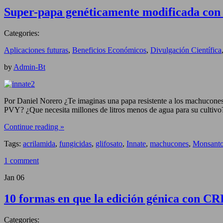
Super-papa genéticamente modificada con ve
Categories:
Aplicaciones futuras
,
Beneficios Económicos
,
Divulgación Científica
by
Admin-Bt
Por Daniel Norero ¿Te imaginas una papa resistente a los machucones –
PVY? ¿Que necesita millones de litros menos de agua para su cultiv
Continue reading »
Tags:
acrilamida
,
fungicidas
,
glifosato
,
Innate
,
machucones
,
Monsant
1 comment
Jan
06
10 formas en que la edición génica con C
Categories: