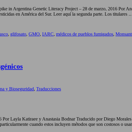
 spike in Argentina Genetic Literacy Project – 28 de marzo, 2016 Por A
esticidas en América del Sur. Leer aquí la segunda parte. Los titulares 
rasco
,
glifosato
,
GMO
,
IARC
,
médicos de pueblos fumigados
,
Monsant
sgénicos
na y Bioseguridad
,
Traducciones
6 Por Layla Katiraee y Anastasia Bodnar Traducido por Diego Morales 
, particularmente cuando estos incluyen métodos que son costosos o usan