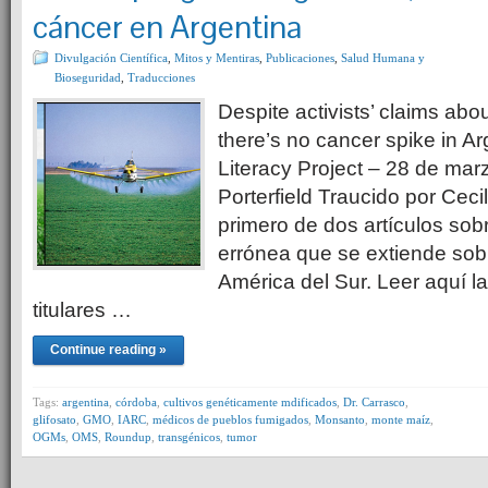
cáncer en Argentina
Divulgación Científica
,
Mitos y Mentiras
,
Publicaciones
,
Salud Humana y
Bioseguridad
,
Traducciones
Despite activists’ claims ab
there’s no cancer spike in A
Literacy Project – 28 de ma
Porterfield Traucido por Ceci
primero de dos artículos sob
errónea que se extiende sobr
América del Sur. Leer aquí l
titulares …
Continue reading »
Tags:
argentina
,
córdoba
,
cultivos genéticamente mdificados
,
Dr. Carrasco
,
glifosato
,
GMO
,
IARC
,
médicos de pueblos fumigados
,
Monsanto
,
monte maíz
,
OGMs
,
OMS
,
Roundup
,
transgénicos
,
tumor