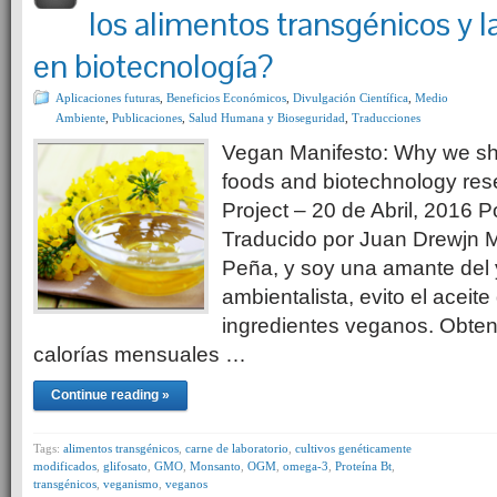
los alimentos transgénicos y l
en biotecnología?
Aplicaciones futuras
,
Beneficios Económicos
,
Divulgación Científica
,
Medio
Ambiente
,
Publicaciones
,
Salud Humana y Bioseguridad
,
Traducciones
Vegan Manifesto: Why we s
foods and biotechnology res
Project – 20 de Abril, 2016 
Traducido por Juan Drewjn 
Peña, y soy una amante del y
ambientalista, evito el aceit
ingredientes veganos. Obten
calorías mensuales …
Continue reading »
Tags:
alimentos transgénicos
,
carne de laboratorio
,
cultivos genéticamente
modificados
,
glifosato
,
GMO
,
Monsanto
,
OGM
,
omega-3
,
Proteína Bt
,
transgénicos
,
veganismo
,
veganos