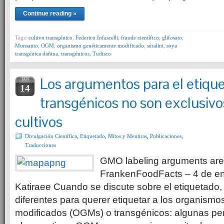
Continue reading »
Tags:
cultivo transgénico
,
Federico Infascelli
,
fraude científico
,
glifosato
,
Monsanto
,
OGM
,
organismo genéticamente modificado
,
séralini
,
soya
transgénica dañina
,
transgénicos
,
Tudisco
Los argumentos para el etiqu
JAN
14
transgénicos no son exclusivo
cultivos
Divulgación Científica
,
Etiquetado
,
Mitos y Mentiras
,
Publicaciones
,
Traducciones
GMO labeling arguments are
FrankenFoodFacts – 4 de en
Katiraee Cuando se discute sobre el etiquetad
diferentes para querer etiquetar a los organism
modificados (OGMs) o transgénicos: algunas per