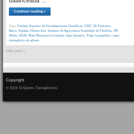
balanceada …
Continue reading »
Tags:
Consejo Superior de Investigaciones Científicas
,
CSIC
,
Dr Francisco
Barro
,
España
,
Gluten-free
,
Instituto de Agricultura Sostenible de Córdoba
,
JM
Mulet
,
OGM
,
Plant Biosciences Limited
,
trigo harinero
,
Trigo transgénico
,
trigo
transgénico sin gluten
Older posts «
Copyright
© 2026 Sí Quiero Transgénicos.