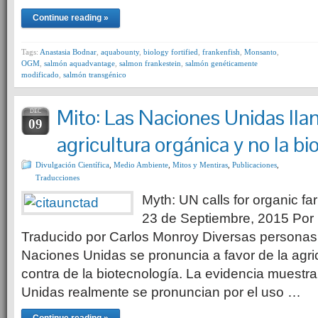
Continue reading »
Tags:
Anastasia Bodnar
,
aquabounty
,
biology fortified
,
frankenfish
,
Monsanto
,
OGM
,
salmón aquadvantage
,
salmon frankestein
,
salmón genéticamente
modificado
,
salmón transgénico
Mito: Las Naciones Unidas lla
DEC
09
agricultura orgánica y no la bi
Divulgación Científica
,
Medio Ambiente
,
Mitos y Mentiras
,
Publicaciones
,
Traducciones
Myth: UN calls for organic fa
23 de Septiembre, 2015 Por
Traducido por Carlos Monroy Diversas personas
Naciones Unidas se pronuncia a favor de la agri
contra de la biotecnología. La evidencia muestr
Unidas realmente se pronuncian por el uso …