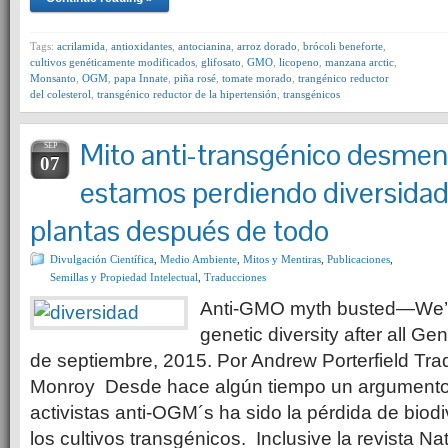
Tags:
acrilamida
,
antioxidantes
,
antocianina
,
arroz dorado
,
brócoli beneforte
,
cultivos genéticamente modificados
,
glifosato
,
GMO
,
licopeno
,
manzana arctic
,
Monsanto
,
OGM
,
papa Innate
,
piña rosé
,
tomate morado
,
trangénico reductor
del colesterol
,
transgénico reductor de la hipertensión
,
transgénicos
Mito anti-transgénico desmen
SEP
07
estamos perdiendo diversidad
plantas después de todo
Divulgación Científica
,
Medio Ambiente
,
Mitos y Mentiras
,
Publicaciones
,
Semillas y Propiedad Intelectual
,
Traducciones
Anti-GMO myth busted—We’re
genetic diversity after all Gen
de septiembre, 2015. Por Andrew Porterfield Tra
Monroy Desde hace algún tiempo un argumento m
activistas anti-OGM´s ha sido la pérdida de biod
los cultivos transgénicos. Inclusive la revista N