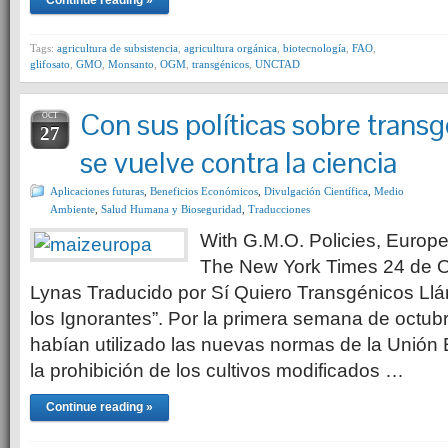
Continue reading »
Tags:
agricultura de subsistencia
,
agricultura orgánica
,
biotecnología
,
FAO
,
glifosato
,
GMO
,
Monsanto
,
OGM
,
transgénicos
,
UNCTAD
Con sus políticas sobre trans
OCT
27
se vuelve contra la ciencia
Aplicaciones futuras
,
Beneficios Económicos
,
Divulgación Científica
,
Medio
Ambiente
,
Salud Humana y Bioseguridad
,
Traducciones
With G.M.O. Policies, Europ
The New York Times 24 de O
Lynas Traducido por Sí Quiero Transgénicos Llám
los Ignorantes”. Por la primera semana de octub
habían utilizado las nuevas normas de la Unión
la prohibición de los cultivos modificados …
Continue reading »