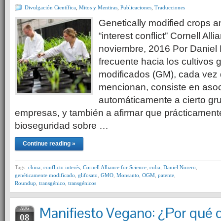
Divulgación Científica
,
Mitos y Mentiras
,
Publicaciones
,
Traducciones
Genetically modified crops a
“interest conflict” Cornell All
noviembre, 2016 Por Daniel 
frecuente hacia los cultivos
modificados (GM), cada vez 
mencionan, consiste en asoc
automáticamente a cierto gr
empresas, y también a afirmar que prácticament
bioseguridad sobre …
Continue reading »
Tags:
china
,
conflicto interés
,
Cornell Alliance for Science
,
cuba
,
Daniel Norero
,
genéticamente modificado
,
glifosato
,
GMO
,
Monsanto
,
OGM
,
patente
,
Roundup
,
transgénico
,
transgénicos
Manifiesto Vegano: ¿Por qué
AUG
08