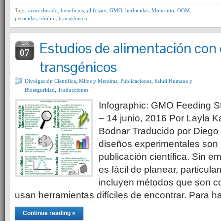
Tags:
arroz dorado
,
beneficios
,
glifosato
,
GMO
,
herbicidas
,
Monsanto
,
OGM
,
pesticidas
,
séralini
,
transgénicos
Estudios de alimentación con 
APR
07
transgénicos
Divulgación Científica
,
Mitos y Mentiras
,
Publicaciones
,
Salud Humana y
Bioseguridad
,
Traducciones
Infographic: GMO Feeding Stu
– 14 junio, 2016 Por Layla K
Bodnar Traducido por Dieg
diseños experimentales son 
publicación científica. Sin e
es fácil de planear, particu
incluyen métodos que son c
usan herramientas difíciles de encontrar. Para 
Continue reading »