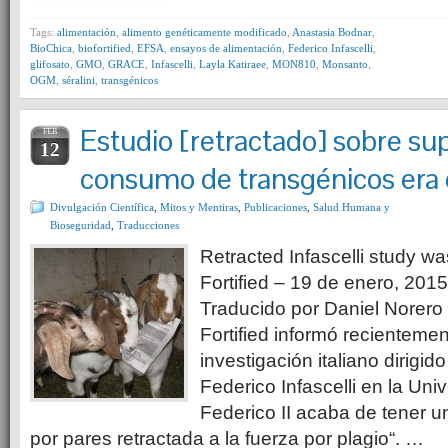
Tags:
alimentación
,
alimento genéticamente modificado
,
Anastasia Bodnar
,
BioChica
,
biofortified
,
EFSA
,
ensayos de alimentación
,
Federico Infascelli
,
glifosato
,
GMO
,
GRACE
,
Infascelli
,
Layla Katiraee
,
MON810
,
Monsanto
,
OGM
,
séralini
,
transgénicos
Estudio [retractado] sobre su
FEB
12
consumo de transgénicos era 
Divulgación Científica
,
Mitos y Mentiras
,
Publicaciones
,
Salud Humana y
Bioseguridad
,
Traducciones
Retracted Infascelli study wa
Fortified – 19 de enero, 201
Traducido por Daniel Norero
Fortified informó recienteme
investigación italiano dirigido
Federico Infascelli en la Un
Federico II acaba de tener u
por pares retractada a la fuerza por plagio“. …