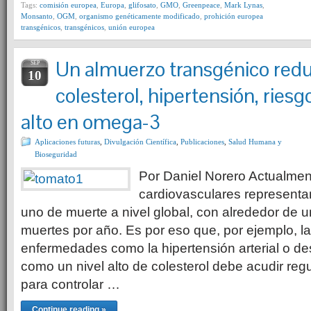
Tags:
comisión europea
,
Europa
,
glifosato
,
GMO
,
Greenpeace
,
Mark Lynas
,
Monsanto
,
OGM
,
organismo genéticamente modificado
,
prohición europea
transgénicos
,
transgénicos
,
unión europea
Un almuerzo transgénico redu
SEP
10
colesterol, hipertensión, riesg
alto en omega-3
Aplicaciones futuras
,
Divulgación Científica
,
Publicaciones
,
Salud Humana y
Bioseguridad
Por Daniel Norero Actualme
cardiovasculares represent
uno de muerte a nivel global, con alrededor de u
muertes por año. Es por eso que, por ejemplo, l
enfermedades como la hipertensión arterial o d
como un nivel alto de colesterol debe acudir re
para controlar …
Continue reading »