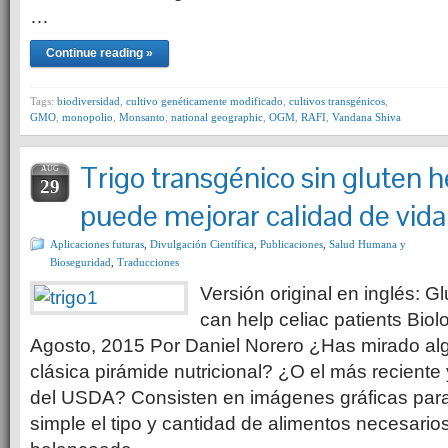
…
Continue reading »
Tags:
biodiversidad
,
cultivo genéticamente modificado
,
cultivos transgénicos
,
GMO
,
monopolio
,
Monsanto
,
national geographic
,
OGM
,
RAFI
,
Vandana Shiva
Trigo transgénico sin gluten 
AUG
29
puede mejorar calidad de vida
Aplicaciones futuras
,
Divulgación Científica
,
Publicaciones
,
Salud Humana y
Bioseguridad
,
Traducciones
Versión original en inglés: 
can help celiac patients Biolo
Agosto, 2015 Por Daniel Norero ¿Has mirado al
clásica pirámide nutricional? ¿O el más reciente 
del USDA? Consisten en imágenes gráficas para
simple el tipo y cantidad de alimentos necesario