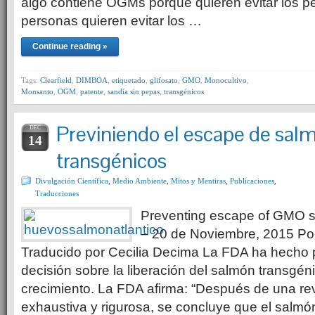
algo contiene OGMs porque quieren evitar los pe
personas quieren evitar los …
Continue reading »
Tags:
Clearfield
,
DIMBOA
,
etiquetado
,
glifosato
,
GMO
,
Monocultivo
,
Monsanto
,
OGM
,
patente
,
sandía sin pepas
,
transgénicos
Previniendo el escape de sal
DEC
14
transgénicos
Divulgación Científica
,
Medio Ambiente
,
Mitos y Mentiras
,
Publicaciones
,
Traducciones
Preventing escape of GMO sa
– 20 de Noviembre, 2015 Po
Traducido por Cecilia Decima La FDA ha hecho p
decisión sobre la liberación del salmón transgén
crecimiento. La FDA afirma: “Después de una revi
exhaustiva y rigurosa, se concluye que el sal