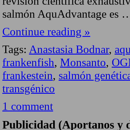
revisión científica exhausti
salmón AquAdvantage es 
Continue reading »
Tags:
Anastasia Bodnar
,
aq
frankenfish
,
Monsanto
,
OG
frankestein
,
salmón genétic
transgénico
1 comment
Publicidad (Aportanos y d