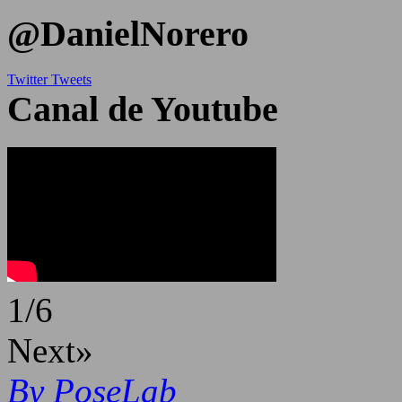
@DanielNorero
Twitter Tweets
Canal de Youtube
1
/
6
Next»
By PoseLab