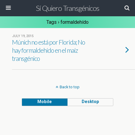
Sí Quiero Transgénicos
Tags › formaldehído
JULY 19, 2015
Múnich no está por Florida; No
hay formaldehído en el maíz
transgénico
Back to top
Mobile
Desktop