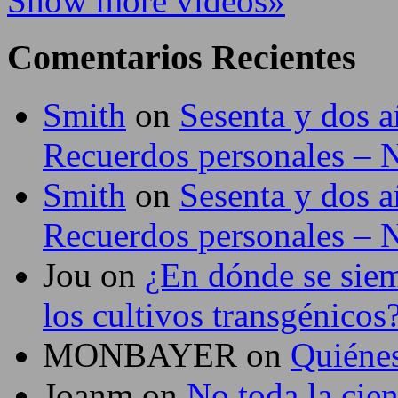
Show more videos»
Comentarios Recientes
Smith
on
Sesenta y dos a
Recuerdos personales –
Smith
on
Sesenta y dos a
Recuerdos personales –
Jou
on
¿En dónde se siem
los cultivos transgénicos
MONBAYER
on
Quiéne
Joanm
on
No toda la cie