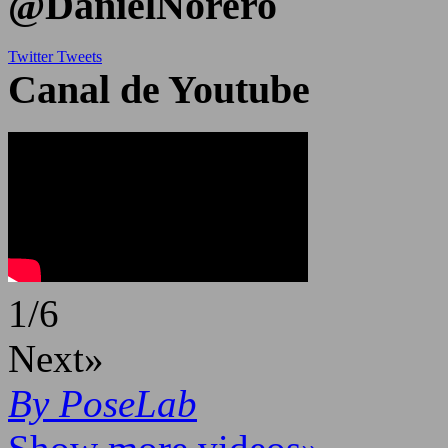
@DanielNorero
Twitter Tweets
Canal de Youtube
1
/
6
Next»
By PoseLab