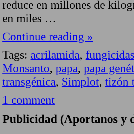
reduce en millones de kilo
en miles …
Continue reading »
Tags:
acrilamida
,
fungicida
Monsanto
,
papa
,
papa gené
transgénica
,
Simplot
,
tizón 
1 comment
Publicidad (Aportanos y d