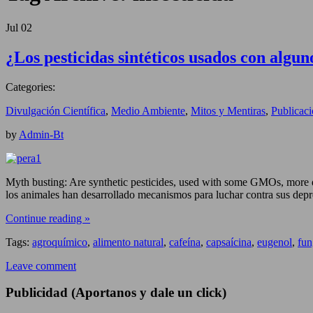
Jul
02
¿Los pesticidas sintéticos usados con algu
Categories:
Divulgación Científica
,
Medio Ambiente
,
Mitos y Mentiras
,
Publicac
by
Admin-Bt
Myth busting: Are synthetic pesticides, used with some GMOs, more 
los animales han desarrollado mecanismos para luchar contra sus dep
Continue reading »
Tags:
agroquímico
,
alimento natural
,
cafeína
,
capsaícina
,
eugenol
,
fun
Leave comment
Publicidad (Aportanos y dale un click)