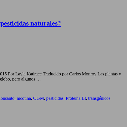
pesticidas naturales?
2015 Por Layla Katiraee Traducido por Carlos Monroy Las plantas y
z globo, pero algunos …
onsanto
,
nicotina
,
OGM
,
pesticidas
,
Proteína Bt
,
transgénicos