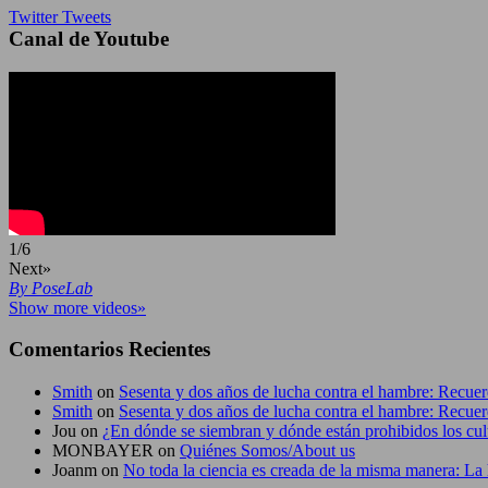
Twitter Tweets
Canal de Youtube
1
/
6
Next»
By PoseLab
Show more videos»
Comentarios Recientes
Smith
on
Sesenta y dos años de lucha contra el hambre: Recu
Smith
on
Sesenta y dos años de lucha contra el hambre: Recu
Jou
on
¿En dónde se siembran y dónde están prohibidos los cul
MONBAYER
on
Quiénes Somos/About us
Joanm
on
No toda la ciencia es creada de la misma manera: La 