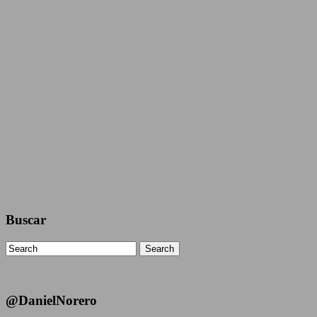
Buscar
Search
@DanielNorero