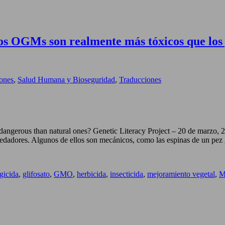
nos OGMs son realmente más tóxicos que los 
iones
,
Salud Humana y Bioseguridad
,
Traducciones
dangerous than natural ones? Genetic Literacy Project – 20 de marzo, 
redadores. Algunos de ellos son mecánicos, como las espinas de un pe
gicida
,
glifosato
,
GMO
,
herbicida
,
insecticida
,
mejoramiento vegetal
,
M