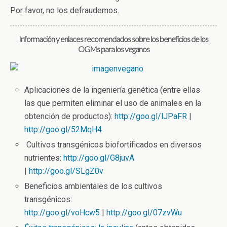
Por favor, no los defraudemos.
Información y enlaces recomendados sobre los beneficios de los
OGMs para los veganos
Aplicaciones de la ingeniería genética (entre ellas
las que permiten eliminar el uso de animales en la
obtención de productos):
http://goo.gl/lJPaFR
|
http://goo.gl/52MqH4
Cultivos transgénicos biofortificados en diversos
nutrientes:
http://goo.gl/G8juvA
|
http://goo.gl/SLgZ0v
Beneficios ambientales de los cultivos
transgénicos:
http://goo.gl/voHcw5
|
http://goo.gl/07zvWu