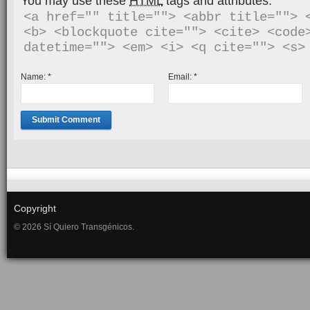
You may use these
HTML
tags and attributes:
<a href="" title=""> <abbr title=""> <
<b> <blockquote cite=""> <cite> <code>
Name:
*
Email:
*
Copyright
© 2026 Sí Quiero Transgénicos.