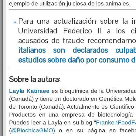
ejemplo de utilización juiciosa de los animales.
Para una actualización sobre la i
Universidad Federico II a los cie
acusados de fraude recomendamos
italianos
son declarados
c
ulpa
e
studios sobre
daño por c
onsumo
d
Sobre la autora
:
​​Layla Katiraee
es bioquímica de la Universidad
(Canadá) y tiene un doctorado en Genética Mole
de Toronto (Canadá). Actualmente es Científico 
Productos en una empresa de biotecnología g
Puedes leer a Layla en su blog “
FrankenFoodF
(
@BiochicaGMO
)
o en su página en faceb