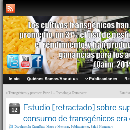
Inicio
Quiénes Somos/About us
Publicaciones
Re
«
Transgénicos y patentes: Parte 1 – Tecnología Terminator
Estudio
Estudio [retractado] sobre su
FEB
12
consumo de transgénicos era 
Divulgación Científica
,
Mitos y Mentiras
,
Publicaciones
,
Salud Humana y