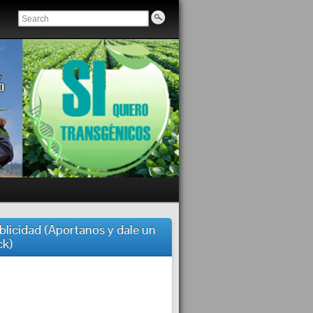
blicidad (Aportanos y dale un
ck)