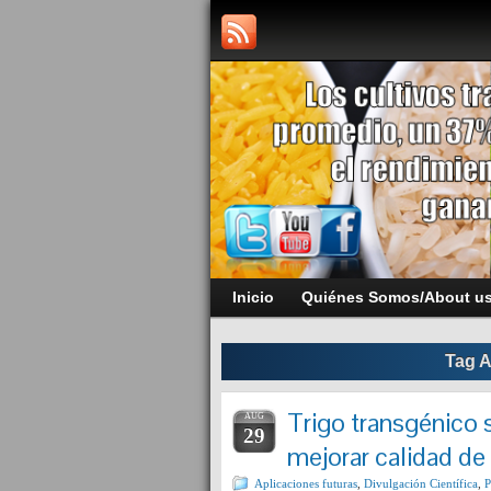
Inicio
Quiénes Somos/About u
Tag A
Trigo transgénico 
AUG
29
mejorar calidad de
Aplicaciones futuras
,
Divulgación Científica
,
P