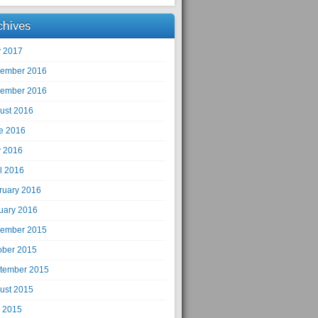
chives
 2017
ember 2016
ember 2016
ust 2016
e 2016
 2016
il 2016
ruary 2016
uary 2016
ember 2015
ober 2015
tember 2015
ust 2015
y 2015