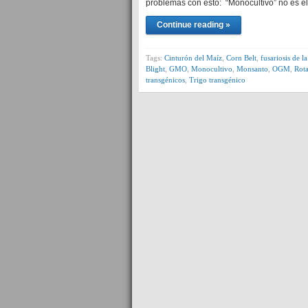
problemas con esto: “Monocultivo” no es el 
Continue reading »
Tags:
Cinturón del Maíz
,
Corn Belt
,
fusariosis de l
Blight
,
GMO
,
Monocultivo
,
Monsanto
,
OGM
,
Rota
transgénicos
,
Trigo transgénico