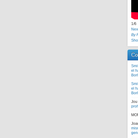
1
/
6
Nex
By 
Sho
Co
Smi
el 
Bor
Smi
el 
Bor
Jou
proh
MO
Jo
mism
gen