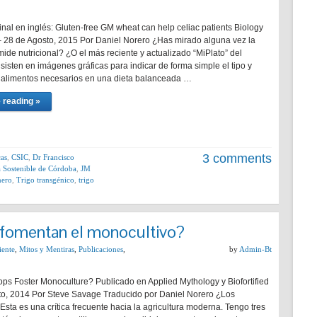
inal en inglés: Gluten-free GM wheat can help celiac patients Biology
d – 28 de Agosto, 2015 Por Daniel Norero ¿Has mirado alguna vez la
mide nutricional? ¿O el más reciente y actualizado “MiPlato” del
sten en imágenes gráficas para indicar de forma simple el tipo y
 alimentos necesarios en una dieta balanceada …
 reading »
3 comments
cas
,
CSIC
,
Dr Francisco
ra Sostenible de Córdoba
,
JM
nero
,
Trigo transgénico
,
trigo
 fomentan el monocultivo?
ente
,
Mitos y Mentiras
,
Publicaciones
,
by
Admin-Bt
s Foster Monoculture? Publicado en Applied Mythology y Biofortified
to, 2014 Por Steve Savage Traducido por Daniel Norero ¿Los
sta es una crítica frecuente hacia la agricultura moderna. Tengo tres