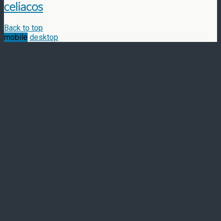
celiacos
Back to top
mobile
desktop