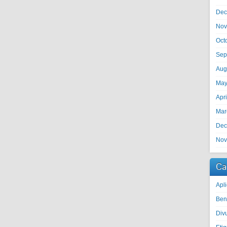
Dec
Nov
Oct
Sep
Aug
May
Apr
Mar
Dec
Nov
Ca
Apli
Ben
Divu