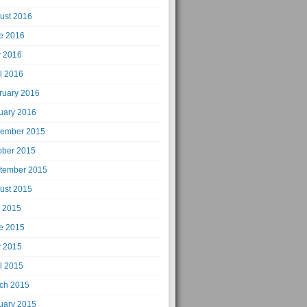
ust 2016
e 2016
 2016
il 2016
ruary 2016
uary 2016
ember 2015
ober 2015
tember 2015
ust 2015
y 2015
e 2015
 2015
il 2015
ch 2015
uary 2015