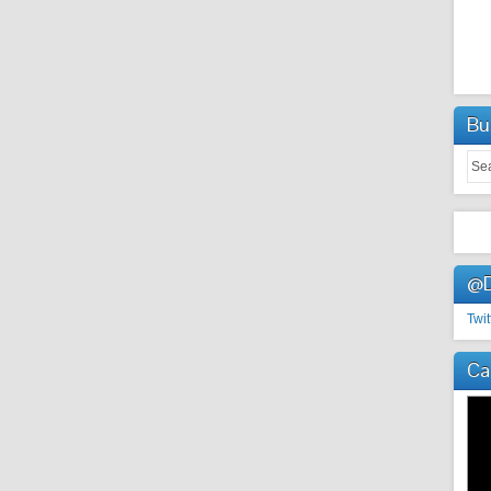
Bu
@D
Twit
Ca