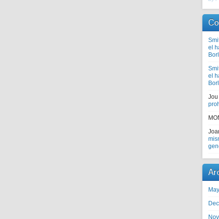
Co
Smi
el 
Bor
Smi
el 
Bor
Jou
proh
MO
Jo
mism
gen
Ar
May
Dec
Nov