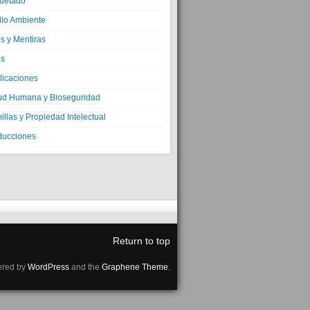
quetado
io Ambiente
s y Mentiras
os
licaciones
ud Humana y Bioseguridad
llas y Propiedad Intelectual
ducciones
Return to top
red by
WordPress
and the
Graphene Theme
.