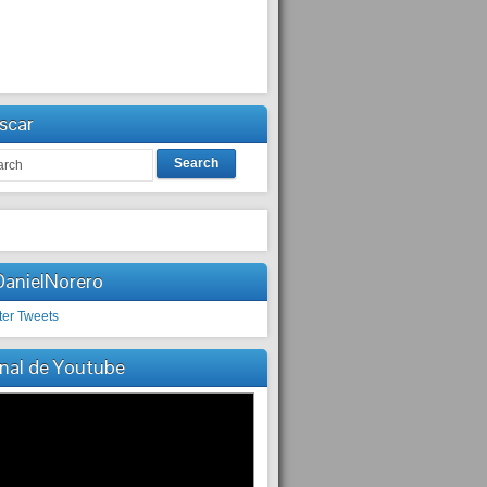
scar
Search
anielNorero
ter Tweets
nal de Youtube