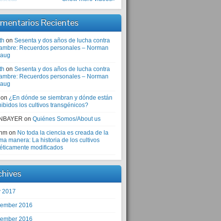
mentarios Recientes
th
on
Sesenta y dos años de lucha contra
hambre: Recuerdos personales – Norman
laug
th
on
Sesenta y dos años de lucha contra
hambre: Recuerdos personales – Norman
laug
on
¿En dónde se siembran y dónde están
ibidos los cultivos transgénicos?
NBAYER
on
Quiénes Somos/About us
anm
on
No toda la ciencia es creada de la
a manera: La historia de los cultivos
éticamente modificados
chives
 2017
ember 2016
ember 2016