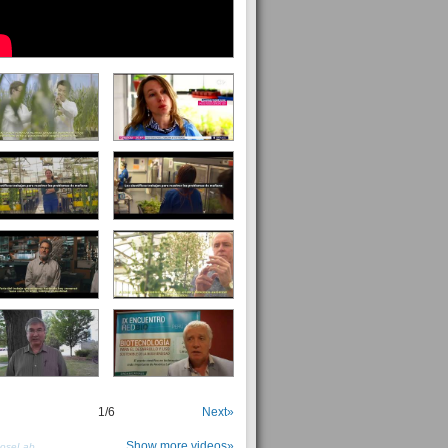
1
/
6
Next»
Show more videos»
PoseLab