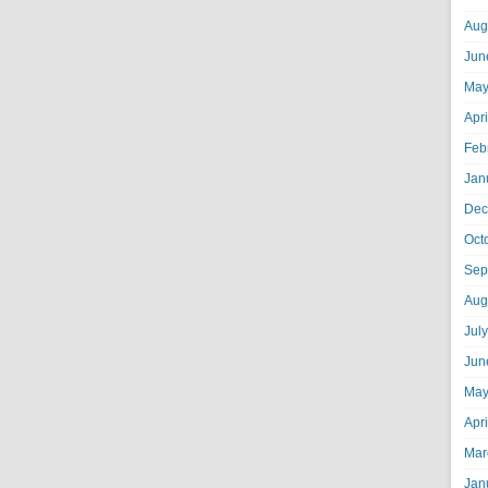
Aug
Jun
May
Apr
Feb
Jan
Dec
Oct
Sep
Aug
Jul
Jun
May
Apr
Mar
Jan