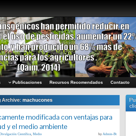
s
Publicaciones
Recursos Recomendados
Contacto
Pu
 Archive:
machucones
cli
camente modificada con ventajas para
alud y el medio ambiente
Divulgación Científica
,
Medio
by
Admin-Bt