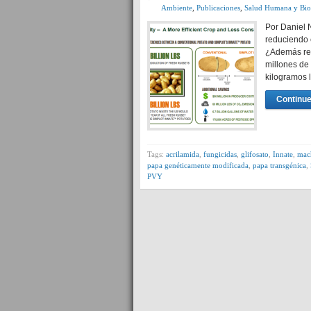
Ambiente
,
Publicaciones
,
Salud Humana y Bio
Por Daniel 
reduciendo 
¿Además resi
millones de
kilogramos 
Continue
Tags:
acrilamida
,
fungicidas
,
glifosato
,
Innate
,
mac
papa genéticamente modificada
,
papa transgénica
,
PVY