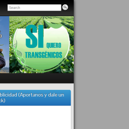
blicidad (Aportanos y dale un
ck)