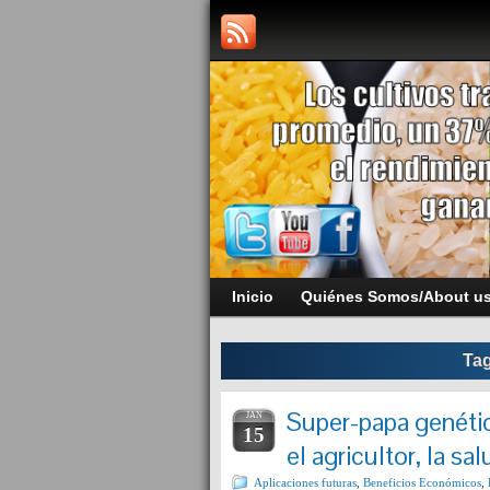
Inicio
Quiénes Somos/About u
Tag
Super-papa genéti
JAN
15
el agricultor, la s
Aplicaciones futuras
,
Beneficios Económicos
,