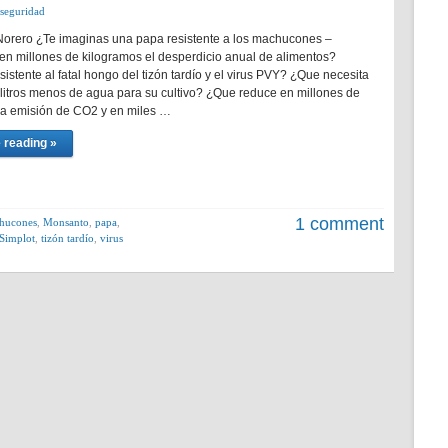
seguridad
Norero ¿Te imaginas una papa resistente a los machucones –
en millones de kilogramos el desperdicio anual de alimentos?
stente al fatal hongo del tizón tardío y el virus PVY? ¿Que necesita
 litros menos de agua para su cultivo? ¿Que reduce en millones de
la emisión de CO2 y en miles …
 reading »
1 comment
hucones
,
Monsanto
,
papa
,
Simplot
,
tizón tardío
,
virus