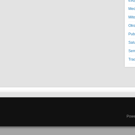
Eti
Med
Mito
Otr
Pub
Sal
Semi
Tra
Powe