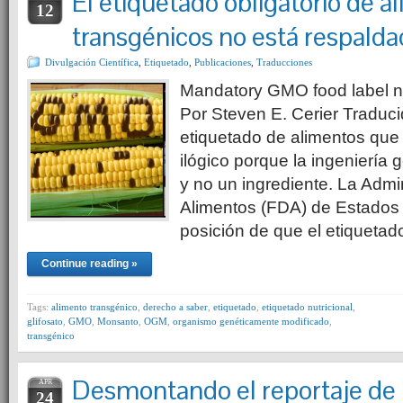
El etiquetado obligatorio de a
12
transgénicos no está respaldad
Divulgación Científica
,
Etiquetado
,
Publicaciones
,
Traducciones
Mandatory GMO food label n
Por Steven E. Cerier Traduci
etiquetado de alimentos qu
ilógico porque la ingeniería
y no un ingrediente. La Admi
Alimentos (FDA) de Estados
posición de que el etiquetad
Continue reading »
Tags:
alimento transgénico
,
derecho a saber
,
etiquetado
,
etiquetado nutricional
,
glifosato
,
GMO
,
Monsanto
,
OGM
,
organismo genéticamente modificado
,
transgénico
Desmontando el reportaje de
APR
24