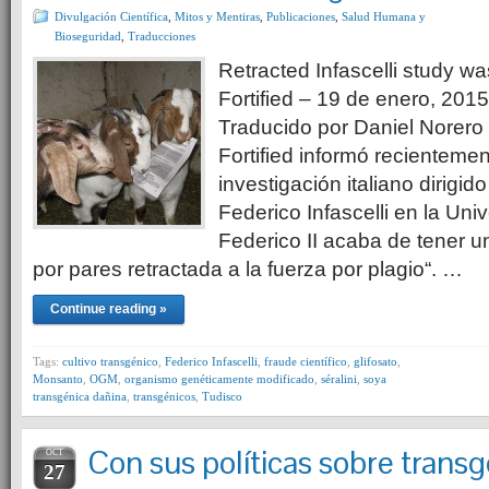
Divulgación Científica
,
Mitos y Mentiras
,
Publicaciones
,
Salud Humana y
Bioseguridad
,
Traducciones
Retracted Infascelli study wa
Fortified – 19 de enero, 201
Traducido por Daniel Norero
Fortified informó recienteme
investigación italiano dirigido
Federico Infascelli en la Un
Federico II acaba de tener u
por pares retractada a la fuerza por plagio“. …
Continue reading »
Tags:
cultivo transgénico
,
Federico Infascelli
,
fraude científico
,
glifosato
,
Monsanto
,
OGM
,
organismo genéticamente modificado
,
séralini
,
soya
transgénica dañina
,
transgénicos
,
Tudisco
Con sus políticas sobre trans
OCT
27