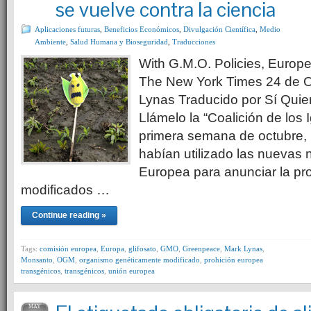
se vuelve contra la ciencia
Aplicaciones futuras
,
Beneficios Económicos
,
Divulgación Científica
,
Medio
Ambiente
,
Salud Humana y Bioseguridad
,
Traducciones
With G.M.O. Policies, Europ
The New York Times 24 de O
Lynas Traducido por Sí Quie
Llámelo la “Coalición de los 
primera semana de octubre,
habían utilizado las nuevas
Europea para anunciar la proh
modificados …
Continue reading »
Tags:
comisión europea
,
Europa
,
glifosato
,
GMO
,
Greenpeace
,
Mark Lynas
,
Monsanto
,
OGM
,
organismo genéticamente modificado
,
prohición europea
transgénicos
,
transgénicos
,
unión europea
MAY