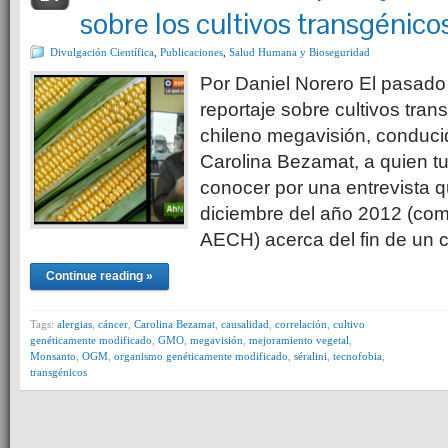
sobre los cultivos transgénico
Divulgación Científica
,
Publicaciones
,
Salud Humana y Bioseguridad
Por Daniel Norero El pasado 
reportaje sobre cultivos tran
chileno megavisión, conducid
Carolina Bezamat, a quien tu
conocer por una entrevista q
diciembre del año 2012 (co
AECH) acerca del fin de un 
Continue reading »
Tags:
alergias
,
cáncer
,
Carolina Bezamat
,
causalidad
,
correlación
,
cultivo
genéticamente modificado
,
GMO
,
megavisión
,
mejoramiento vegetal
,
Monsanto
,
OGM
,
organismo genéticamente modificado
,
séralini
,
tecnofobia
,
transgénicos