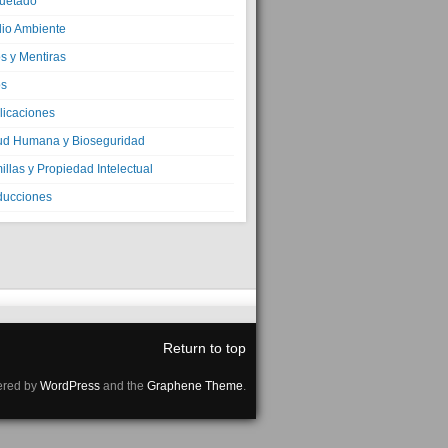
quetado
io Ambiente
s y Mentiras
os
licaciones
ud Humana y Bioseguridad
llas y Propiedad Intelectual
ducciones
Return to top
red by
WordPress
and the
Graphene Theme
.