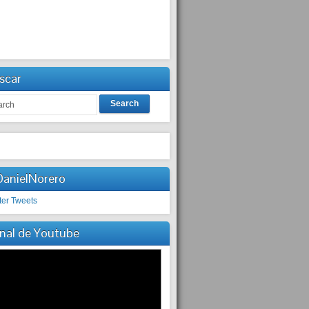
scar
Search
anielNorero
ter Tweets
nal de Youtube