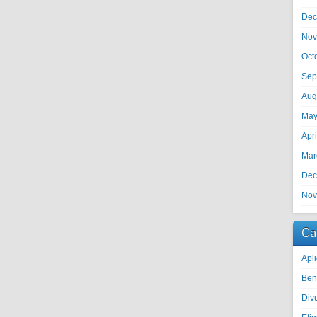
Dec
Nov
Oct
Sep
Aug
May
Apr
Mar
Dec
Nov
Ca
Apli
Ben
Divu