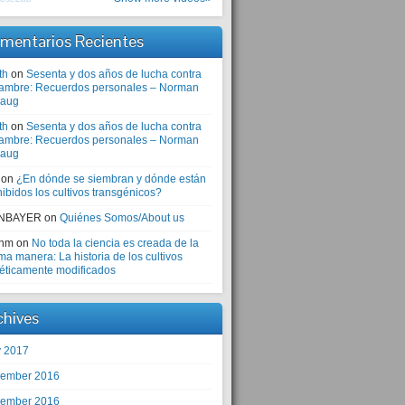
mentarios Recientes
th
on
Sesenta y dos años de lucha contra
hambre: Recuerdos personales – Norman
laug
th
on
Sesenta y dos años de lucha contra
hambre: Recuerdos personales – Norman
laug
on
¿En dónde se siembran y dónde están
ibidos los cultivos transgénicos?
NBAYER
on
Quiénes Somos/About us
anm
on
No toda la ciencia es creada de la
a manera: La historia de los cultivos
éticamente modificados
chives
 2017
ember 2016
ember 2016