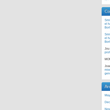
Co
Smi
el 
Bor
Smi
el 
Bor
Jou
proh
MO
Jo
mism
gen
Ar
May
Dec
Nov