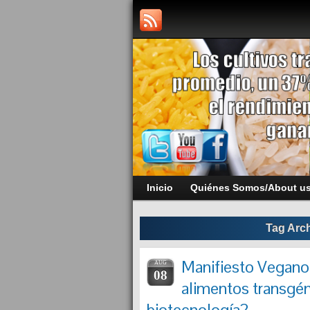
Inicio
Quiénes Somos/About u
Tag Arc
Manifiesto Vegano
AUG
08
alimentos transgén
biotecnología?