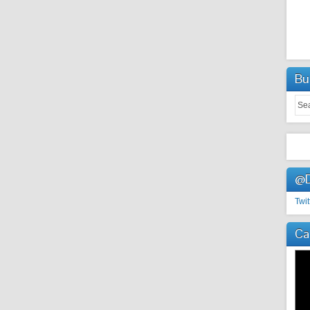
Bu
@D
Twit
Ca