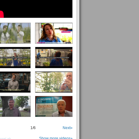
1
/
6
Next»
Show more videos»
PoseLab