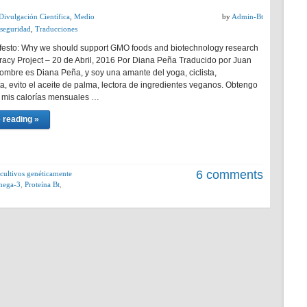
Divulgación Científica
,
Medio
by
Admin-Bt
seguridad
,
Traducciones
esto: Why we should support GMO foods and biotechnology research
eracy Project – 20 de Abril, 2016 Por Diana Peña Traducido por Juan
ombre es Diana Peña, y soy una amante del yoga, ciclista,
a, evito el aceite de palma, lectora de ingredientes veganos. Obtengo
 mis calorías mensuales …
 reading »
6 comments
cultivos genéticamente
mega-3
,
Proteína Bt
,