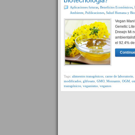
Aplicaciones futuras
,
Beneficios Económicos
,
Ambiente
,
Publicaciones
,
Salud Humana y Bio
Vegan Manif
Genetic Lit
Drewjn Mi n
ambientalist
el 92.4% de
Continue
Tags:
alimentos transgénicos
,
carne de laboratorio
,
modificados
,
glifosato
,
GMO
,
Monsanto
,
OGM
,
o
transgénicos
,
veganismo
,
veganos