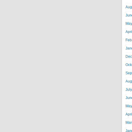
Aug
Jun
May
Apr
Feb
Jan
Dec
Oct
Sep
Aug
Jul
Jun
May
Apr
Mar
Jan