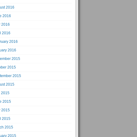
ust 2016
e 2016
 2016
il 2016
ruary 2016
uary 2016
ember 2015
ober 2015
tember 2015
ust 2015
y 2015
e 2015
 2015
il 2015
ch 2015
uary 2015