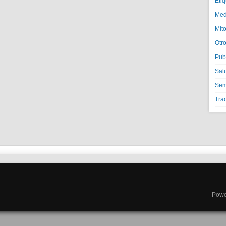
Eti
Med
Mito
Otr
Pub
Sal
Semi
Tra
Powe