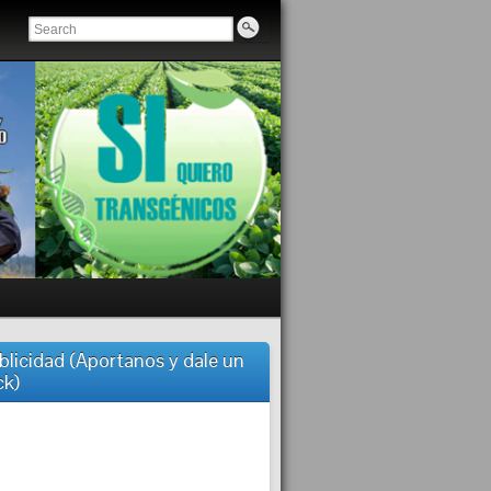
blicidad (Aportanos y dale un
ck)