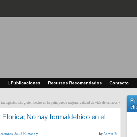
s
Publicaciones
Recursos Recomendados
Contacto
Pu
 transgénico sin gluten hecho en España puede mejorar calidad de vida de celiacos
»
cli
 Florida; No hay formaldehído en el
icaciones
,
Salud Humana y
by
Admin-Bt