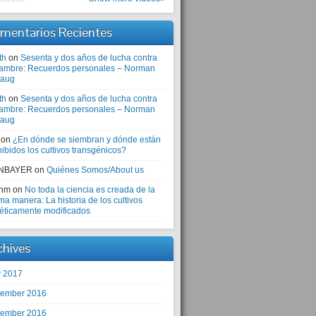
mentarios Recientes
th
on
Sesenta y dos años de lucha contra
hambre: Recuerdos personales – Norman
laug
th
on
Sesenta y dos años de lucha contra
hambre: Recuerdos personales – Norman
laug
on
¿En dónde se siembran y dónde están
ibidos los cultivos transgénicos?
NBAYER
on
Quiénes Somos/About us
anm
on
No toda la ciencia es creada de la
a manera: La historia de los cultivos
éticamente modificados
chives
 2017
ember 2016
ember 2016