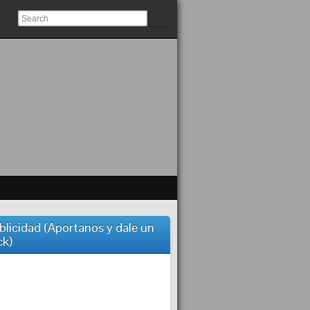
blicidad (Aportanos y dale un
ck)