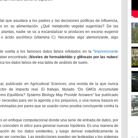
al que asustara a los padres y las decisiones políticas de influencia,
oso en su alimentación. ¿Qué metabolito vegetal sugerirías? De las
 plantas, nadie se va a escandalizar si produces en exceso eugenol
o ácido ascórbico (vitamina C). Necesitas algo atemorizante, algo
de vuelta a los famosos datos falsos refutados en la “
Impresionante
aber encontrado ¡
Niveles de formaldehído y glifosato por las nubes
!
ica los datos falsos de esa tabla de análisis de suelo.
ar, publicado en
Agricultural Sciences
, una revista de la que nunca
ctor de impacto real. El trabajo, titulado
“Do GMOs Accumulate
ems Equilibria? Systems Biology May Provide Answers”
fue publicado
 necesitas para ver la agenda y los prejuicios, y una nueva basura en
s revisadas por pares que se usarán como prueba concluyente contra la
s un enfoque computacional donde una serie de entrada de datos, por
ue coinciden
in silico
para generar nuevas hipótesis. Es una manera de
ación de los datos existentes, y luego derivar estadísticamente la
n ser correctas. Las predicciones pueden ser testeadas y los sistemas
By 