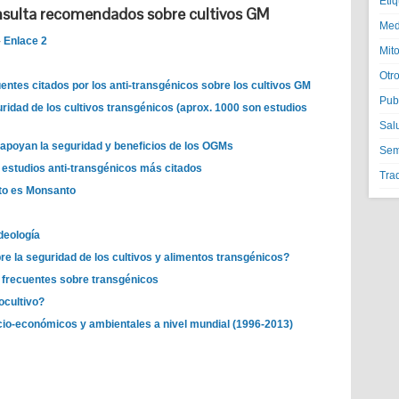
Eti
sulta recomendados sobre cultivos GM
Med
–
Enlace 2
Mito
Otr
entes citados por los anti-transgénicos sobre los cultivos GM
Pub
ridad de los cultivos transgénicos (aprox. 1000 son estudios
Sal
s apoyan la seguridad y beneficios de los OGMs
Semi
os estudios anti-transgénicos más citados
Tra
nto es Monsanto
deología
bre la seguridad de los cultivos y alimentos transgénicos?
 frecuentes sobre transgénicos
ocultivo?
cio-económicos y ambientales a nivel mundial (1996-2013)