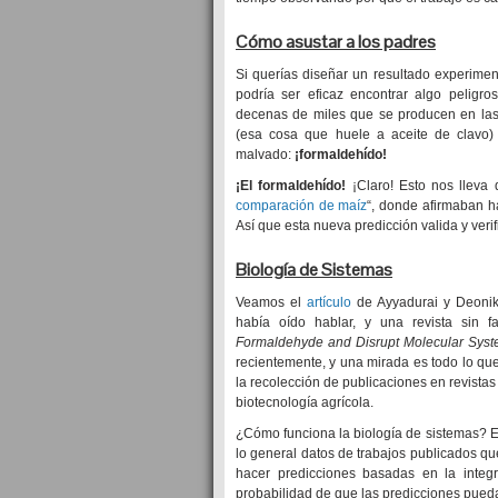
Cómo asustar a los padres
Si querías diseñar un resultado experiment
podría ser eficaz encontrar algo peligr
decenas de miles que se producen en las
(esa cosa que huele a aceite de clavo) 
malvado:
¡formaldehído!
¡El formaldehído!
¡Claro! Esto nos lleva 
comparación de maíz
“, donde afirmaban h
Así que esta nueva predicción valida y verif
Biología de Sistemas
Veamos el
artículo
de Ayyadurai y Deonik
había oído hablar, y una revista sin fa
Formaldehyde and Disrupt Molecular Syst
recientemente, y una mirada es todo lo que
la recolección de publicaciones en revista
biotecnología agrícola.
¿Cómo funciona la biología de sistemas? E
lo general datos de trabajos publicados q
hacer predicciones basadas en la integr
probabilidad de que las predicciones pueda