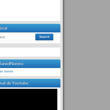
scar
Search
anielNorero
ter Tweets
nal de Youtube