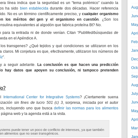
rimera línea indica que la seguridad es un “tema polémico” cuando la
Aug
cos ha sido
bien establecida
durante dos décadas. Hacer referencia
ido. No es un término científicamente preciso, y
cualquier organismo
Jun
en los méritos del gen y el organismo en cuestión
. ¿Son los
May
sulina equivalentes al algodón que fabrica proteína Bt? No.
on para la entrada ni de donde venían. Citan
“PubMed/búsquedas de
Apr
ueda en el Apéndice A.
Feb
s transgenes? ¿Qué tejidos y qué condiciones se utilizaron en los
Jan
claros. Mi conjetura es que, efectivamente, utilizaron los números de
íz
“.
Dec
y a seguir adelante.
La conclusión es que hacen una predicción
Oct
o hay datos que apoyen su conclusión, ni tampoco pretenden
Sep
Aug
jo?
Jul
el
International Center for Integrative Systems
? ¡Ciertamente suena
Jun
ización sin fines de lucro 501 (c) 3
, sorpresa, iniciada por el autor
ctos, incluyendo uno que busca
definir las normas para los alimentos
May
 página web y la agenda está a la vista.
Apr
Mar
 Systems puede tener un poco de conflicto de intereses, ya que también
n alimentos que no sean transgénicos.
Jan