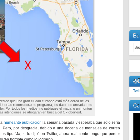
Bu
@D
Twit
 predice que una gran ciudad europea está más cerca de los
Ca
deberías reconsiderar tu programa, los datos de entrada, o tu
. Por todos los medios, no publiques el mapa, o un montón
s intenciones se ahogarán en busca del Oktoberfest.
sta
humeante publicación
la semana pasada y esperaba que sólo sería
. Pero, por desgracia, debido a una docena de mensajes de correo
os tipo “Ja, te lo dije” en Twitter, ahora realmente tengo que perder
i tan horrible como lo lograron.