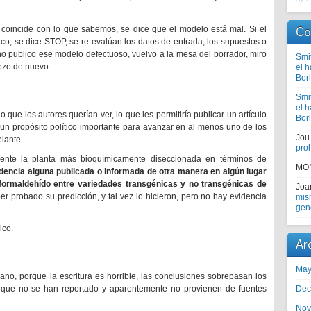
Co
coincide con lo que sabemos, se dice que el modelo está mal. Si el
o, se dice STOP, se re-evalúan los datos de entrada, los supuestos o
o, no publico ese modelo defectuoso, vuelvo a la mesa del borrador, miro
Smi
ezo de nuevo.
el 
Bor
Smi
el 
 que los autores querían ver, lo que les permitiría publicar un artículo
Bor
a un propósito político importante para avanzar en al menos uno de los
Jou
elante.
proh
ente la planta más bioquímicamente diseccionada en términos de
MO
dencia alguna publicada o informada de otra manera en algún lugar
 formaldehído entre variedades transgénicas y no transgénicas de
Jo
er probado su predicción, y tal vez lo hicieron, pero no hay evidencia
mism
gen
ico.
Ar
May
no, porque la escritura es horrible, las conclusiones sobrepasan los
Dec
s que no se han reportado y aparentemente no provienen de fuentes
Nov