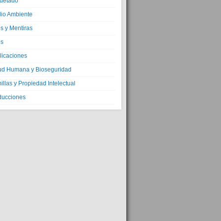
quetado
io Ambiente
s y Mentiras
os
licaciones
ud Humana y Bioseguridad
llas y Propiedad Intelectual
ducciones