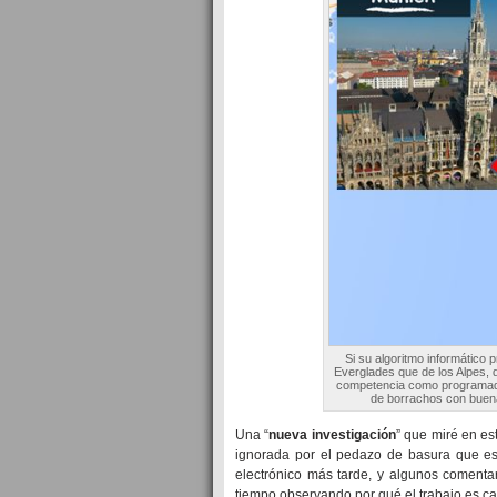
Si su algoritmo informático
Everglades que de los Alpes, 
competencia como programador
de borrachos con buena
Una “
nueva investigación
” que miré en e
ignorada por el pedazo de basura que es
electrónico más tarde, y algunos comentari
tiempo observando por qué el trabajo es cas