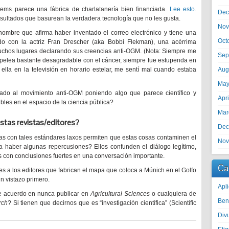
ystems parece una fábrica de charlatanería bien financiada.
Lee esto
.
Dec
 resultados que basurean la verdadera tecnología que no les gusta.
Nov
 hombre que afirma haber inventado el correo electrónico y tiene una
Oct
ado con la actriz Fran Drescher (aka Bobbi Flekman), una acérrima
uchos lugares declarando sus creencias anti-OGM. (Nota: Siempre me
Sep
a pelea bastante desagradable con el cáncer, siempre fue estupenda en
Aug
 ella en la televisión en horario estelar, me sentí mal cuando estaba
May
gado al movimiento anti-OGM poniendo algo que parece científico y
Apr
bles en el espacio de la ciencia pública?
Mar
estas revistas/editores?
Dec
as con tales estándares laxos permiten que estas cosas contaminen el
Nov
a haber algunas repercusiones? Ellos confunden el diálogo legítimo,
os con conclusiones fuertes en una conversación importante.
Ca
s a los editores que fabrican el mapa que coloca a Múnich en el Golfo
n vistazo primero.
Apli
de acuerdo en nunca publicar en
Agricultural Sciences
o cualquiera de
Ben
rch
? Si tienen que decirnos que es “investigación científica” (Scientific
Divu