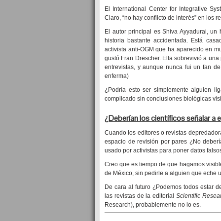
El International Center for Integrative S
Claro, “no hay conflicto de interés” en los
El autor principal es Shiva Ayyadurai, un
historia bastante accidentada. Está cas
activista anti-OGM que ha aparecido en m
gustó Fran Drescher. Ella sobrevivió a un
entrevistas, y aunque nunca fui un fan de
enferma)
¿Podría esto ser simplemente alguien li
complicado sin conclusiones biológicas visi
¿Deberían los científicos señalar a 
Cuando los editores o revistas depredador
espacio de revisión por pares ¿No deberí
usado por activistas para poner datos fals
Creo que es tiempo de que hagamos visible
de México, sin pedirle a alguien que eche u
De cara al futuro ¿Podemos todos estar 
las revistas de la editorial
Scientific Resea
Research), probablemente no lo es.