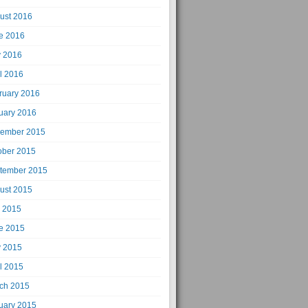
ust 2016
e 2016
 2016
il 2016
ruary 2016
uary 2016
ember 2015
ober 2015
tember 2015
ust 2015
y 2015
e 2015
 2015
il 2015
ch 2015
uary 2015