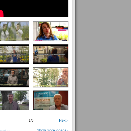
1
/
6
Next»
Show more videos»
PoseLab