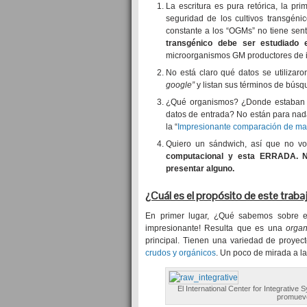
La escritura es pura retórica, la p
seguridad de los cultivos transgéni
constante a los “OGMs” no tiene sent
transgénico debe ser estudiado 
microorganismos GM productores de in
No está claro qué datos se utilizar
google”
y listan sus términos de búsq
¿Qué organismos? ¿Donde estaban lo
datos de entrada? No están para nada 
la “
Impresionante comparación de ma
Quiero un sándwich, así que no vo
computacional y esta ERRADA. N
presentar alguno.
¿Cuál es el propósito de este traba
En primer lugar, ¿Qué sabemos sobre 
impresionante! Resulta que es una
organ
principal. Tienen una variedad de proye
crudos y orgánicos
. Un poco de mirada a la
El International Center for Integrative
promueve