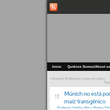
Inicio
Quiénes Somos/About u
«
Infografía: Modificación Genética de Cultivos
Trigo
Múnich no está por
JUL
19
maíz transgénico
Divulgación Científica
,
Mitos y Mentiras
,
Publ