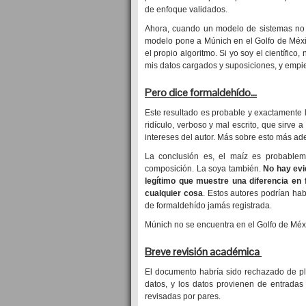
de enfoque validados.
Ahora, cuando un modelo de sistemas no 
modelo pone a Múnich en el Golfo de Méxic
el propio algoritmo. Si yo soy el científic
mis datos cargados y suposiciones, y empi
Pero dice formaldehído…
Este resultado es probable y exactamente lo
ridículo, verboso y mal escrito, que sirve 
intereses del autor. Más sobre esto más ad
La conclusión es, el maíz es probablem
composición. La soya también.
No hay evi
legítimo que muestre una diferencia en
cualquier cosa
. Estos autores podrían hab
de formaldehído jamás registrada.
Múnich no se encuentra en el Golfo de Méx
Breve revisión académica
El documento habría sido rechazado de pla
datos, y los datos provienen de entrada
revisadas por pares.