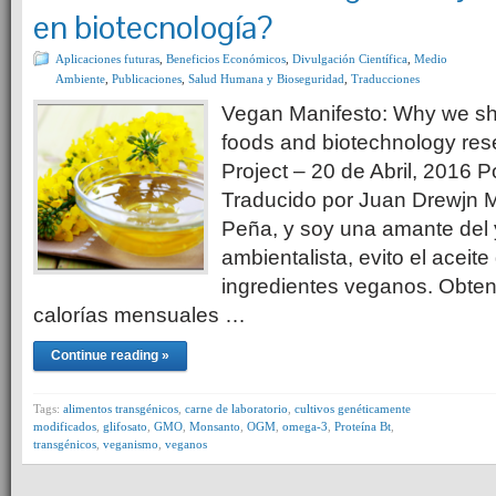
en biotecnología?
Aplicaciones futuras
,
Beneficios Económicos
,
Divulgación Científica
,
Medio
Ambiente
,
Publicaciones
,
Salud Humana y Bioseguridad
,
Traducciones
Vegan Manifesto: Why we s
foods and biotechnology res
Project – 20 de Abril, 2016 
Traducido por Juan Drewjn 
Peña, y soy una amante del y
ambientalista, evito el aceit
ingredientes veganos. Obten
calorías mensuales …
Continue reading »
Tags:
alimentos transgénicos
,
carne de laboratorio
,
cultivos genéticamente
modificados
,
glifosato
,
GMO
,
Monsanto
,
OGM
,
omega-3
,
Proteína Bt
,
transgénicos
,
veganismo
,
veganos