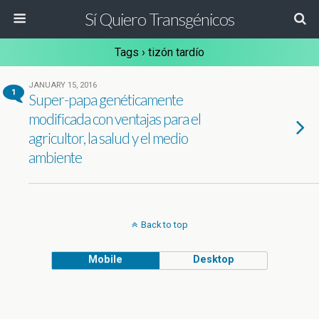
Sí Quiero Transgénicos
Tags › tizón tardío
JANUARY 15, 2016
1
Super-papa genéticamente
modificada con ventajas para el
agricultor, la salud y el medio
ambiente
Back to top
Mobile
Desktop