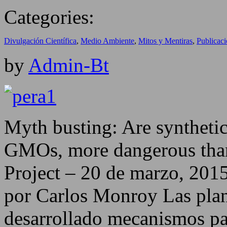
Categories:
Divulgación Científica
,
Medio Ambiente
,
Mitos y Mentiras
,
Publicac
by
Admin-Bt
Myth busting: Are synthetic
GMOs, more dangerous than 
Project – 20 de marzo, 201
por Carlos Monroy Las plan
desarrollado mecanismos par