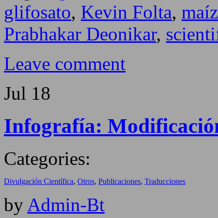
glifosato
,
Kevin Folta
,
maíz
Prabhakar Deonikar
,
scienti
Leave comment
Jul
18
Infografía: Modificació
Categories:
Divulgación Científica
,
Otros
,
Publicaciones
,
Traducciones
by
Admin-Bt