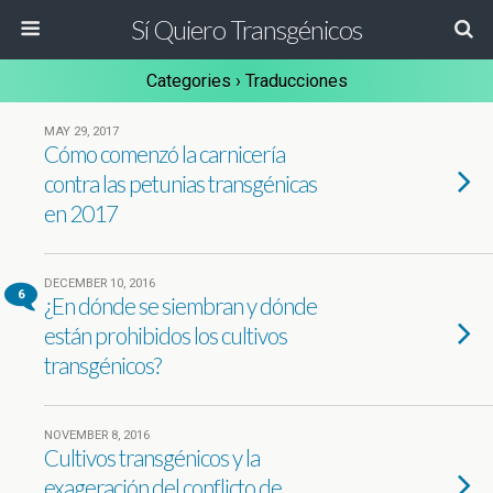
Sí Quiero Transgénicos
Categories ›
Traducciones
MAY 29, 2017
Cómo comenzó la carnicería
contra las petunias transgénicas
en 2017
DECEMBER 10, 2016
6
¿En dónde se siembran y dónde
están prohibidos los cultivos
transgénicos?
NOVEMBER 8, 2016
Cultivos transgénicos y la
exageración del conflicto de