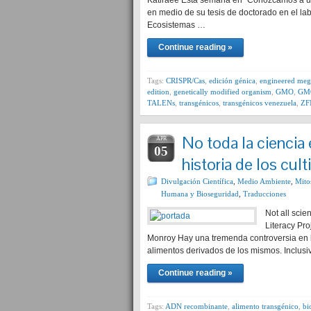
Katiraee Esta semana en “Conozcamos a un C
en medio de su tesis de doctorado en el la
Ecosistemas …
Continue reading »
Tags:
CRISPR/Cas
,
edición génica
,
engineered meg
edition
,
genetically modified organism
,
GMO
,
GM
TALENs
,
transgénicos
,
transgénicos venezuela
,
ZF
No toda la ciencia
APR
05
historia de los cu
Divulgación Científica
,
Medio Ambiente
,
Mito
Humana y Bioseguridad
,
Traducciones
Not all scie
Literacy Pr
Monroy Hay una tremenda controversia en l
alimentos derivados de los mismos. Inclusi
Continue reading »
Tags:
ADN recombinante
,
alimento transgénico
,
bi