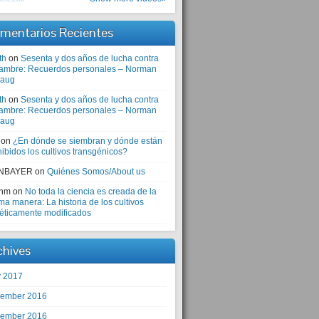
mentarios Recientes
th
on
Sesenta y dos años de lucha contra
hambre: Recuerdos personales – Norman
laug
th
on
Sesenta y dos años de lucha contra
hambre: Recuerdos personales – Norman
laug
on
¿En dónde se siembran y dónde están
ibidos los cultivos transgénicos?
NBAYER
on
Quiénes Somos/About us
anm
on
No toda la ciencia es creada de la
a manera: La historia de los cultivos
éticamente modificados
chives
 2017
ember 2016
ember 2016