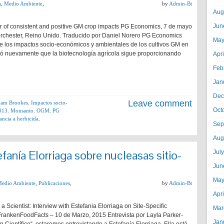
a
,
Medio Ambiente
,
by
Admin-Bt
Aug
Jun
r of consistent and positive GM crop impacts PG Economics, 7 de mayo
rchester, Reino Unido. Traducido por Daniel Norero PG Economics
May
re los impactos socio-económicos y ambientales de los cultivos GM en
ó nuevamente que la biotecnología agrícola sigue proporcionando
Apr
Feb
Jan
Dec
Leave comment
ham Brookes
,
Impactos socio-
Oct
013
,
Monsanto
,
OGM
,
PG
rancia a herbicida
,
Sep
Aug
fanía Elorriaga sobre nucleasas sitio-
Jul
Jun
May
edio Ambiente
,
Publicaciones
,
by
Admin-Bt
Apr
a Scientist: Interview with Estefania Elorriaga on Site-Specific
Mar
rankenFoodFacts – 10 de Marzo, 2015 Entrevista por Layla Parker-
Jan