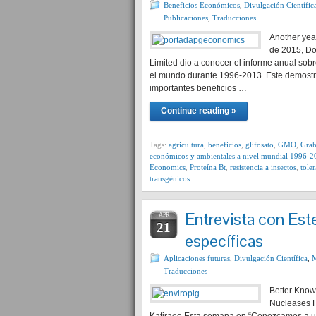
Beneficios Económicos
,
Divulgación Científic
Publicaciones
,
Traducciones
Another yea
de 2015, Do
Limited dio a conocer el informe anual sob
el mundo durante 1996-2013. Este demostr
importantes beneficios …
Continue reading »
Tags:
agricultura
,
beneficios
,
glifosato
,
GMO
,
Gra
económicos y ambientales a nivel mundial 1996-2
Economics
,
Proteína Bt
,
resistencia a insectos
,
tole
transgénicos
Entrevista con Este
APR
21
específicas
Aplicaciones futuras
,
Divulgación Científica
,
M
Traducciones
Better Know 
Nucleases F