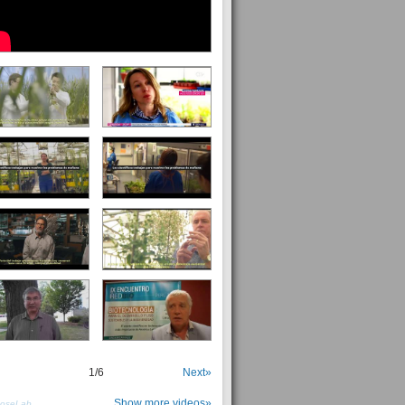
1
/
6
Next»
Show more videos»
PoseLab