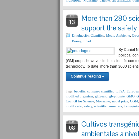
monopolio
,
Monsanto
,
patente
,
supermalezas
,
tran
More than 280 scien
JUN
13
support the safety
Divulgación Científica
,
Medio Ambiente
,
Otro
Bioseguridad
By Daniel No
political co
(GM) crops, however, in the scientific commu
technology. To date, more than 3000 scientif
Continue reading »
Tags:
benefits
,
consenso científico
,
EFSA
,
Europea
modified organism
,
glifosato
,
glyphosate
,
GMO
,
G
Council for Science
,
Monsanto
,
nobel prize
,
OGM
modificado
,
safety
,
scientific consensus
,
transgénic
Cultivos transgén
MAY
08
ambientales a nive