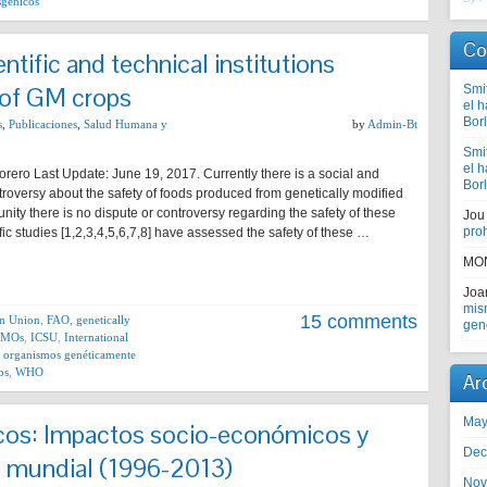
sgénicos
Co
tific and technical institutions
 of GM crops
Smi
el 
Bor
s
,
Publicaciones
,
Salud Humana y
by
Admin-Bt
Smi
el 
rero Last Update: June 19, 2017. Currently there is a social and
Bor
ntroversy about the safety of foods produced from genetically modified
nity there is no dispute or controversy regarding the safety of these
Jou
proh
ic studies [1,2,3,4,5,6,7,8] have assessed the safety of these …
MO
Jo
mism
15 comments
n Union
,
FAO
,
genetically
gen
MOs
,
ICSU
,
International
,
organismos genéticamente
os
,
WHO
Ar
May
icos: Impactos socio-económicos y
Dec
l mundial (1996-2013)
Nov