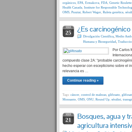
orgánicos
,
EPA
,
Ermakova
,
FDA
,
Genetic Roulette
Health Canada
,
Institute for Responsible Technolo
OMS
,
Pusztai
,
Robert Wager
,
Ruleta genética
,
séral
¿Es carcinogénico e
MAR
25
Divulgación Científica
,
Medio Ambi
Humana y Bioseguridad
,
Traduccio
Por Carlos 
Internaciona
compuesto clase 2A: “probable carcinogéni
hecho esperar con escepticismo sobre el in
relevancia es …
Continue reading »
Tags:
cáncer
,
control de malezas
,
glifosato
,
glifosa
Monsanto
,
OMS
,
ONU
,
Round Up
,
séralini
,
transg
Bosques, agua y tr
MAR
21
agricultura intensi