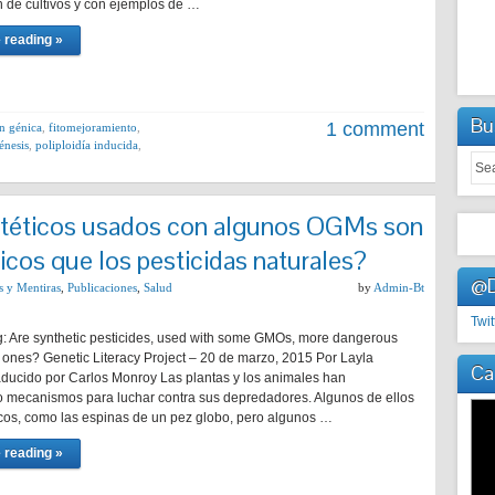
n de cultivos y con ejemplos de …
 reading »
Bu
1 comment
n génica
,
fitomejoramiento
,
énesis
,
poliploidía inducida
,
intéticos usados con algunos OGMs son
cos que los pesticidas naturales?
@D
s y Mentiras
,
Publicaciones
,
Salud
by
Admin-Bt
Twit
g: Are synthetic pesticides, used with some GMOs, more dangerous
l ones? Genetic Literacy Project – 20 de marzo, 2015 Por Layla
Ca
aducido por Carlos Monroy Las plantas y los animales han
o mecanismos para luchar contra sus depredadores. Algunos de ellos
os, como las espinas de un pez globo, pero algunos …
 reading »