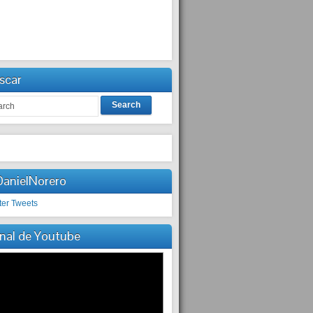
scar
Search
anielNorero
ter Tweets
nal de Youtube