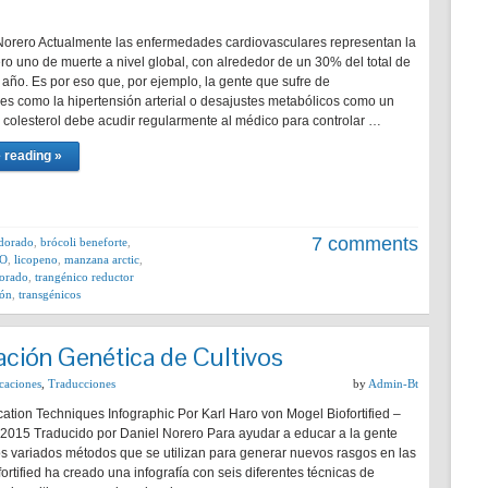
Norero Actualmente las enfermedades cardiovasculares representan la
o uno de muerte a nivel global, con alrededor de un 30% del total de
 año. Es por eso que, por ejemplo, la gente que sufre de
s como la hipertensión arterial o desajustes metabólicos como un
e colesterol debe acudir regularmente al médico para controlar …
 reading »
7 comments
 dorado
,
brócoli beneforte
,
O
,
licopeno
,
manzana arctic
,
orado
,
trangénico reductor
ión
,
transgénicos
cación Genética de Cultivos
caciones
,
Traducciones
by
Admin-Bt
ation Techniques Infographic Por Karl Haro von Mogel Biofortified –
, 2015 Traducido por Daniel Norero Para ayudar a educar a la gente
os variados métodos que se utilizan para generar nuevos rasgos en las
fortified ha creado una infografía con seis diferentes técnicas de