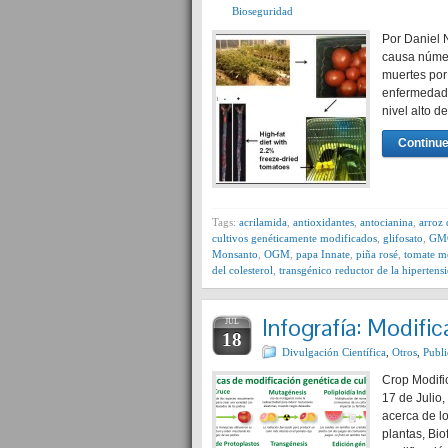
Bioseguridad
Por Daniel 
causa númer
muertes por
enfermedade
nivel alto d
Continue
Tags:
acrilamida
,
antioxidantes
,
antocianina
,
arroz
cultivos genéticamente modificados
,
glifosato
,
GM
Monsanto
,
OGM
,
papa Innate
,
piña rosé
,
tomate m
del colesterol
,
transgénico reductor de la hipertens
Infografía: Modifi
JUL
18
Divulgación Científica
,
Otros
,
Publi
Crop Modific
17 de Julio
acerca de l
plantas, Bio