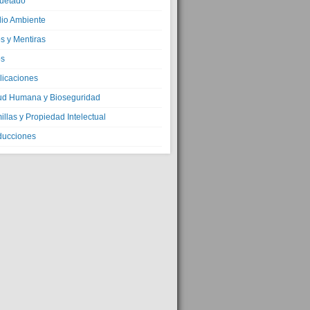
quetado
io Ambiente
s y Mentiras
os
licaciones
ud Humana y Bioseguridad
llas y Propiedad Intelectual
ducciones