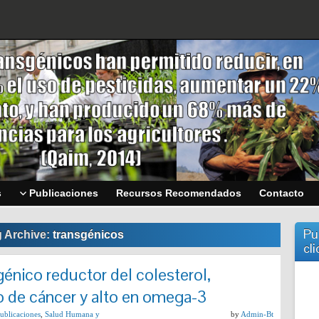
s
Publicaciones
Recursos Recomendados
Contacto
Pu
 Archive:
transgénicos
cli
énico reductor del colesterol,
go de cáncer y alto en omega-3
ublicaciones
,
Salud Humana y
by
Admin-Bt