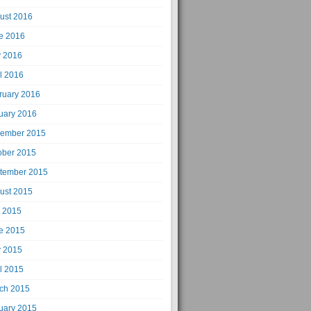
ust 2016
e 2016
 2016
il 2016
ruary 2016
uary 2016
ember 2015
ober 2015
tember 2015
ust 2015
y 2015
e 2015
 2015
il 2015
ch 2015
uary 2015