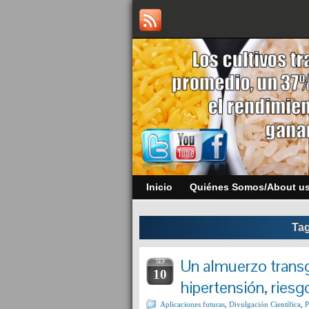
Inicio
Quiénes Somos/About u
Tag
Un almuerzo transg
SEP
10
hipertensión, ries
Aplicaciones futuras
,
Divulgación Científica
,
P