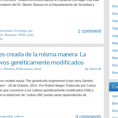
ientífico“, estaremos entrevistando a Estefanía Elorriaga. Ella está
boratorio del Dr. Steven Strauss en el Departamento de Sociedad y
Dec
Nov
Oct
Sep
1 comment
anucleases
,
Enviropig
,
gen
Os
,
Monsanto
,
OGM
,
oxitec
,
Aug
Ns
May
Apr
 es creada de la misma manera: La
Mar
ltivos genéticamente modificados
Dec
s y Mentiras
,
Publicaciones
,
Salud
by
Admin-Bt
Nov
nce created equal: The genetically engineered crops story Genetic
Ca
oject – 28 de Octubre, 2014. Por Robert Wager Traducido por Carlos
o que concierne a los cultivos genéticamente modificados (GM) y
ve la definición de “cultivo GM” puede variar dependiendo de …
Apli
Ben
Divu
3 comments
oseguridad
,
cultivos