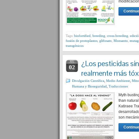
modificació
Continue
Tags:
biofortified
,
breeding
,
cross-breeding
,
edició
fusión de protoplastos
,
glifosato
,
Monsanto
,
mutag
transgénicos
¿Los pesticidas s
JUL
02
realmente más tóxi
Divulgación Científica
,
Medio Ambiente
,
Mito
Humana y Bioseguridad
,
Traducciones
Myth bustin
than natura
Katiraee Tr
desarrollad
son mecánic
Continue