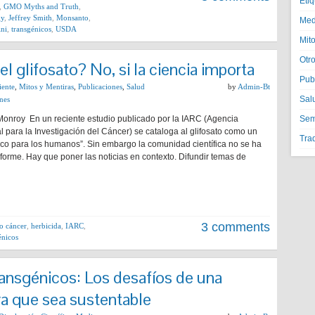
Eti
,
GMO Myths and Truth
,
gy
,
Jeffrey Smith
,
Monsanto
,
Med
ini
,
transgénicos
,
USDA
Mito
Otr
l glifosato? No, si la ciencia importa
Pub
ente
,
Mitos y Mentiras
,
Publicaciones
,
Salud
by
Admin-Bt
Sal
nes
Monroy En un reciente estudio publicado por la IARC (Agencia
Semi
l para la Investigación del Cáncer) se cataloga al glifosato como un
Tra
co para los humanos”. Sin embargo la comunidad científica no se ha
forme. Hay que poner las noticias en contexto. Difundir temas de
3 comments
to cáncer
,
herbicida
,
IARC
,
énicos
ansgénicos: Los desafíos de una
va que sea sustentable