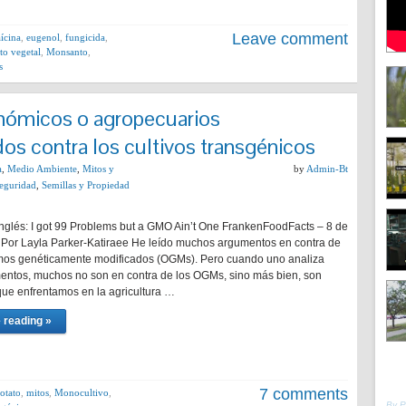
Leave comment
ícina
,
eugenol
,
fungicida
,
o vegetal
,
Monsanto
,
s
nómicos o agropecuarios
s contra los cultivos transgénicos
a
,
Medio Ambiente
,
Mitos y
by
Admin-Bt
eguridad
,
Semillas y Propiedad
Inglés: I got 99 Problems but a GMO Ain’t One FrankenFoodFacts – 8 de
 Por Layla Parker-Katiraee He leído muchos argumentos en contra de
mos genéticamente modificados (OGMs). Pero cuando uno analiza
entos, muchos no son en contra de los OGMs, sino más bien, son
ue enfrentamos en la agricultura …
 reading »
7 comments
otato
,
mitos
,
Monocultivo
,
By 