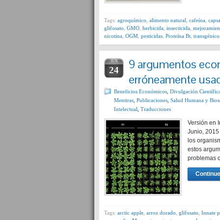
Tags:
agroquímico
,
alimento natural
,
cafeína
,
capsa
glifosato
,
GMO
,
herbicida
,
insecticida
,
mejoramient
nicotina
,
OGM
,
pesticidas
,
Proteína Bt
,
transgénico
9 argumentos eco
JUN
24
erróneamente usado
Beneficios Económicos
,
Divulgación Científic
Mentiras
,
Publicaciones
,
Salud Humana y Bios
Intelectual
,
Traducciones
Versión en 
Junio, 2015
los organis
estos argum
problemas q
Continue
Tags:
arctic apple
,
arroz dorado
,
glifosato
,
Innate p