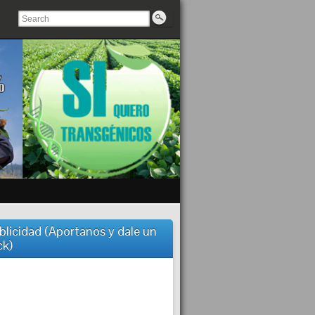
blicidad (Aportanos y dale un
ck)