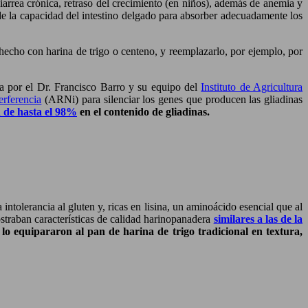
iarrea crónica, retraso del crecimiento (en niños), además de anemia y
de la capacidad del intestino delgado para absorber adecuadamente los
o hecho con harina de trigo o centeno, y reemplazarlo, por ejemplo, por
a por el Dr. Francisco Barro y su equipo del
Instituto de Agricultura
rferencia
(ARNi) para silenciar los genes que producen las gliadinas
 de hasta el 98%
en el contenido de gliadinas.
ntolerancia al gluten y, ricas en lisina, un aminoácido esencial que al
straban características de calidad harinopanadera
similares a las de la
y
lo equipararon al pan de harina de trigo tradicional en textura,