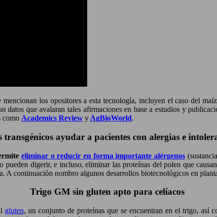
mencionan los opositores a esta tecnología, incluyen el caso del maíz
n datos que avalaran tales afirmaciones en base a estudios y publicacion
es como
Academics Review
y
AgBioWorld
.
s transgénicos ayudar a pacientes con alergias e intoler
permite
eliminar o reducir en forma importante alérgenos
(sustanci
 pueden digerir, e incluso, eliminar las proteínas del polen que causan 
ea. A continuación nombro algunos desarrollos biotecnológicos en planta
Trigo GM sin gluten apto para celíacos
al
gluten
, un conjunto de proteínas que se encuentran en el trigo, así