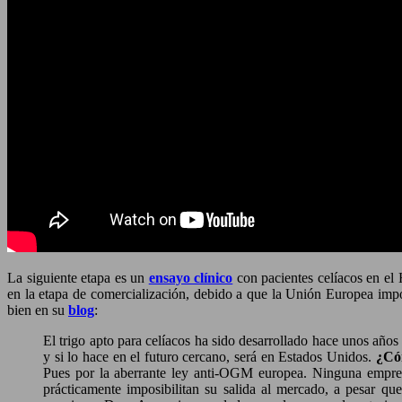
La siguiente etapa es un
ensayo clínico
con pacientes celíacos en el 
en la etapa de comercialización, debido a que la Unión Europea im
bien en su
blog
:
El trigo apto para celíacos ha sido desarrollado hace unos años
y si lo hace en el futuro cercano, será en Estados Unidos.
¿Cóm
Pues por la aberrante ley anti-OGM europea. Ninguna empresa
prácticamente imposibilitan su salida al mercado, a pesar qu