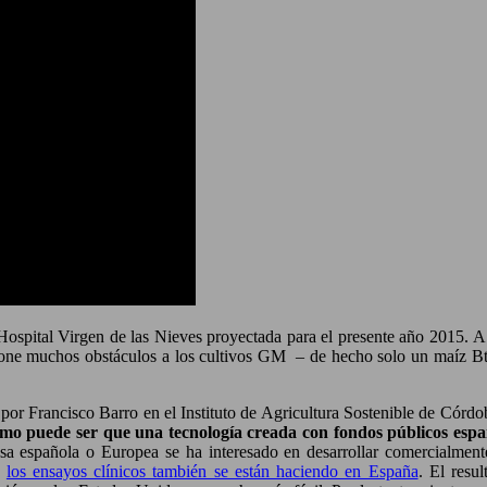
Hospital Virgen de las Nieves proyectada para el presente año 2015. A 
pone muchos obstáculos a los cultivos GM – de hecho solo un maíz Bt 
 por Francisco Barro en el Instituto de Agricultura Sostenible de Córd
o puede ser que una tecnología creada con fondos públicos esp
 española o Europea se ha interesado en desarrollar comercialmente e
e
los ensayos clínicos también se están haciendo en España
. El resu