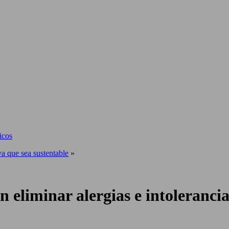
icos
va que sea sustentable
»
 eliminar alergias e intoleranci