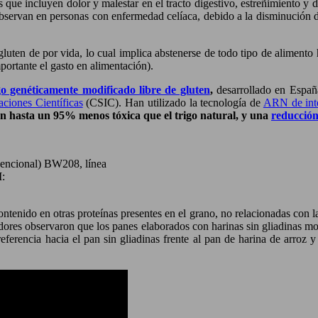
 que incluyen dolor y malestar en el tracto digestivo, estreñimiento y d
 observan en personas con enfermedad celíaca, debido a la disminución 
de gluten de por vida, lo cual implica abstenerse de todo tipo de aliment
ortante el gasto en alimentación).
go genéticamente modificado libre de gluten
,
desarrollado en Españ
aciones Científicas
(CSIC). Han utilizado la tecnología de
ARN de inte
ón hasta un 95% menos tóxica que el trigo natural, y una
reducción
nvencional) BW208, línea
I:
tenido en otras proteínas presentes en el grano, no relacionadas con la i
adores observaron que los panes elaborados con harinas sin gliadinas mo
preferencia hacia el pan sin gliadinas frente al pan de harina de arroz 