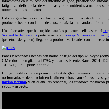
inflamatoria en la mucosa del intestino delgado, produciendo síntomas
fatiga. Las deficiencias de vitaminas y otros nutrientes a menudo se
nutrientes de los alimentos.
Esto obliga a las personas celíacas a seguir una dieta estricta libre 
productos hecho con harina de arroz o maíz (aumentando en forma imp
Una alternativa que ha surgido para los pacientes celíacos, es el
tri
Sostenible de Córdoba
perteneciente al
Consejo Superior de Investig
(proteínas del gluten), llegando a producir variedades con una
reacci
Panes y rebanadas hechas con harina de trigo del tipo wild-type (co
GM reducida en gliadina D793, y de arroz. Fuente: Barro, 2014 | DO
10.1371/journal.pone.0090898
El trigo modificado compensa el déficit de gliadinas aumentando su con
no formarlo, se debe incluir en la alimentación. También los investig
harina normal
,
y
en el análisis sensorial, los catadores mostraron 
sabor y aspecto
.