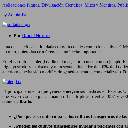
Aplicaciones futuras
,
Divulgación Científica
,
Mitos y Mentiras
,
Publi
by
Admin-Bt
Por
Daniel Norero
Una de las críticas infundadas muy frecuentes contra los cultivos GM/
un mito, quiero hacer referencia a un hecho importante:
En el caso de las alergias alimentarias, si tomamos como ejemplo Es
trigo, pescado y mariscos, y representan alrededor del 90% de las ale
anteriormente ha sido modificado genéticamente y comercializado.
De
El principal alimento que genera emergencias médicas en Estados U
que viven con alergia al maní se han triplicado entre 1997 y 20
comercializado.
¿Por qué es errado culpar a los cultivos transgénicos de la
¿Pueden los cultivos transgénicos ayudar a pacientes con al