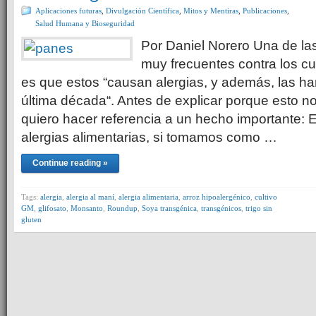
Aplicaciones futuras
,
Divulgación Científica
,
Mitos y Mentiras
,
Publicaciones
,
Salud Humana y Bioseguridad
Por Daniel Norero Una de las
muy frecuentes contra los c
es que estos “causan alergias, y además, las h
última década“. Antes de explicar porque esto n
quiero hacer referencia a un hecho importante: E
alergias alimentarias, si tomamos como …
Continue reading »
Tags:
alergia
,
alergia al maní
,
alergia alimentaria
,
arroz hipoalergénico
,
cultivo
GM
,
glifosato
,
Monsanto
,
Roundup
,
Soya transgénica
,
transgénicos
,
trigo sin
gluten