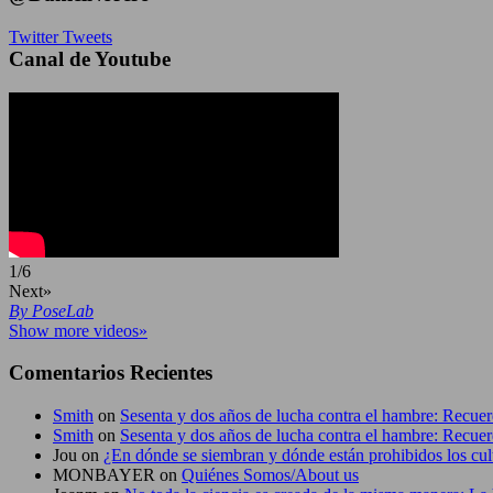
Twitter Tweets
Canal de Youtube
1
/
6
Next»
By PoseLab
Show more videos»
Comentarios Recientes
Smith
on
Sesenta y dos años de lucha contra el hambre: Recu
Smith
on
Sesenta y dos años de lucha contra el hambre: Recu
Jou
on
¿En dónde se siembran y dónde están prohibidos los cul
MONBAYER
on
Quiénes Somos/About us