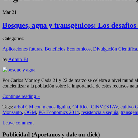
Mar
21
Bosques, agua y transgénicos: Los desafíos 
Categories:
Aplicaciones futuras
,
Beneficios Económicos
,
Divulgación Científica
by
Admin-Bt
Por Carlos Monroy Cada 21 y 22 de marzo se celebra a nivel mundial l
concientizar a la población sobre la importancia de estos recursos na
Continue reading »
Tags:
árbol GM con menos lignina
,
C4 Rice
,
CINVESTAV
,
cultivo
Monsanto
,
OGM
,
PG Economics 2014
,
resistencia a sequía
,
transgén
Leave comment
Publicidad (Aportanos y dale un click)