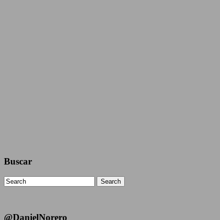
Buscar
Search
@DanielNorero