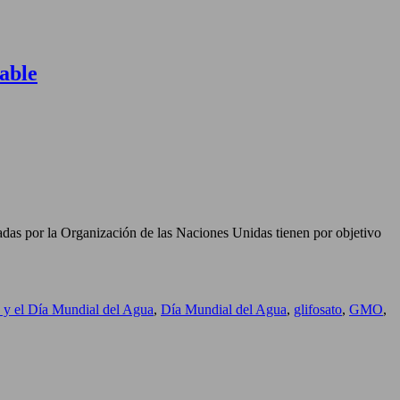
table
adas por la Organización de las Naciones Unidas tienen por objetivo
s y el Día Mundial del Agua
,
Día Mundial del Agua
,
glifosato
,
GMO
,