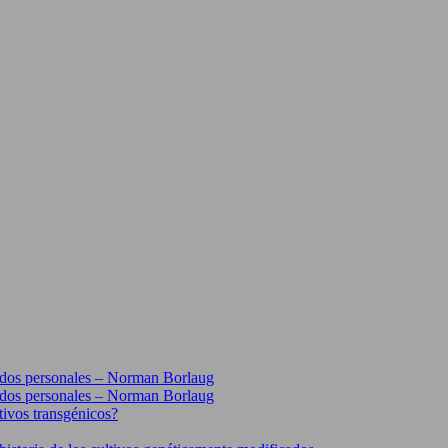
erdos personales – Norman Borlaug
erdos personales – Norman Borlaug
tivos transgénicos?