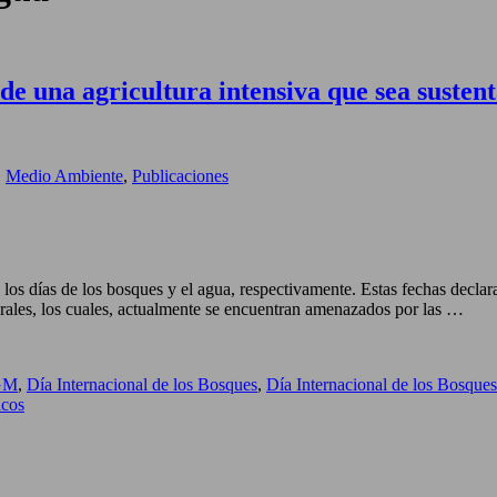
de una agricultura intensiva que sea susten
,
Medio Ambiente
,
Publicaciones
os días de los bosques y el agua, respectivamente. Estas fechas declar
turales, los cuales, actualmente se encuentran amenazados por las …
 GM
,
Día Internacional de los Bosques
,
Día Internacional de los Bosque
icos