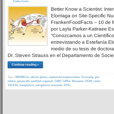
Traducciones
Better Know a Scientist: Inte
Elorriaga on Site-Specific N
FrankenFoodFacts – 10 de M
por Layla Parker-Katiraee E
“Conozcamos a un Científico
entrevistando a Estefanía Elo
medio de su tesis de doctorad
Dr. Steven Strauss en el Departamento de Soc
Continue reading »
Tags:
CRISPR/Cas
,
edición génica
,
engineered meganucleases
,
Enviropig
,
gen
edition
,
genetically modified organism
,
GMO
,
GMOs
,
Monsanto
,
OGM
,
oxitec
,
TALENs
,
transgénicos
,
transgénicos venezuela
,
ZFNs