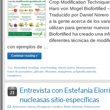
Crop Modification Techniques
Haro von Mogel Biofortified –
Traducido por Daniel Norero
a la gente acerca de los va
utilizan para generar nuevos
Biofortified ha creado una in
diferentes técnicas de modifi
con ejemplos de …
Continue reading »
Tags:
biofortified
,
breeding
,
cross-breeding
,
edición génica
,
fitomejoramiento
,
fusión de protoplastos
,
glifosato
,
Monsanto
,
mutagénesis
,
poliploidía inducida
,
transgénicos
Entrevista con Estefanía Elorr
APR
21
nucleasas sitio-específicas
Aplicaciones futuras
,
Divulgación Científica
,
Medio Ambiente
,
Publicaciones
,