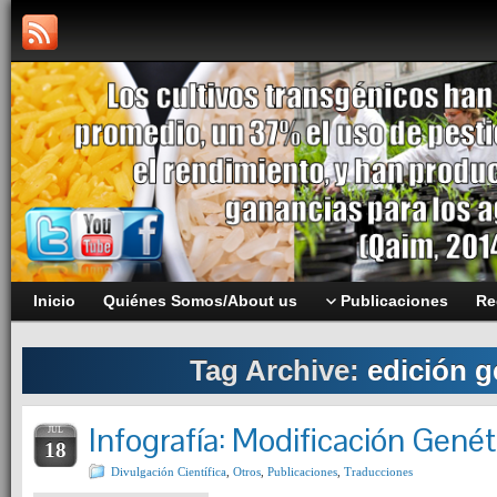
Inicio
Quiénes Somos/About us
Publicaciones
Re
Tag Archive:
edición g
Infografía: Modificación Genét
JUL
18
Divulgación Científica
,
Otros
,
Publicaciones
,
Traducciones