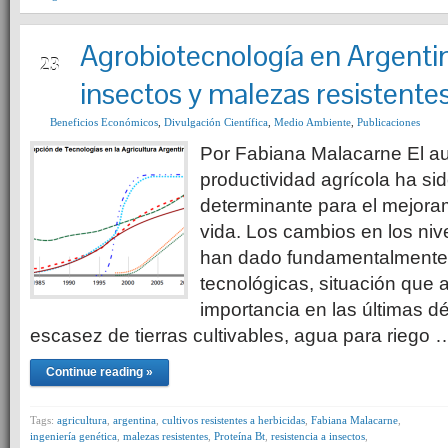
Agrobiotecnología en Argenti
MAY
23
insectos y malezas resistente
Beneficios Económicos
,
Divulgación Científica
,
Medio Ambiente
,
Publicaciones
Por Fabiana Malacarne El a
productividad agrícola ha sid
determinante para el mejoram
vida. Los cambios en los niv
han dado fundamentalmente 
tecnológicas, situación que 
importancia en las últimas d
escasez de tierras cultivables, agua para riego 
Continue reading »
Tags:
agricultura
,
argentina
,
cultivos resistentes a herbicidas
,
Fabiana Malacarne
,
ingeniería genética
,
malezas resistentes
,
Proteína Bt
,
resistencia a insectos
,