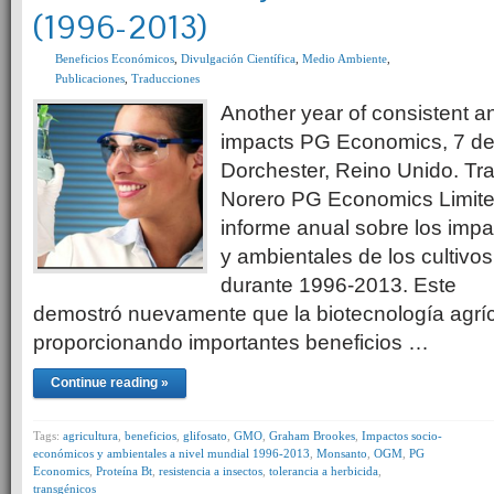
(1996-2013)
Beneficios Económicos
,
Divulgación Científica
,
Medio Ambiente
,
Publicaciones
,
Traducciones
Another year of consistent a
impacts PG Economics, 7 d
Dorchester, Reino Unido. Tr
Norero PG Economics Limited
informe anual sobre los imp
y ambientales de los cultiv
durante 1996-2013. Este
demostró nuevamente que la biotecnología agríc
proporcionando importantes beneficios …
Continue reading »
Tags:
agricultura
,
beneficios
,
glifosato
,
GMO
,
Graham Brookes
,
Impactos socio-
económicos y ambientales a nivel mundial 1996-2013
,
Monsanto
,
OGM
,
PG
Economics
,
Proteína Bt
,
resistencia a insectos
,
tolerancia a herbicida
,
transgénicos