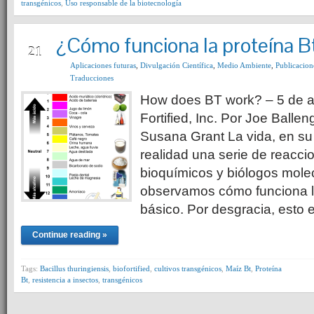
transgénicos
,
Uso responsable de la biotecnología
¿Cómo funciona la proteína B
APR
21
Aplicaciones futuras
,
Divulgación Científica
,
Medio Ambiente
,
Publicacion
Traducciones
How does BT work? – 5 de ab
Fortified, Inc. Por Joe Balle
Susana Grant La vida, en su
realidad una serie de reacci
bioquímicos y biólogos mole
observamos cómo funciona la
básico. Por desgracia, esto
Continue reading »
Tags:
Bacillus thuringiensis
,
biofortified
,
cultivos transgénicos
,
Maíz Bt
,
Proteína
Bt
,
resistencia a insectos
,
transgénicos