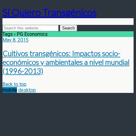
Sí Quiero Transgénicos
Tags › PG Economics
May 8, 2015
Cultivos transgénicos: Impactos socio-
económicos y ambientales a nivel mundial
(1996-2013)
Back to top
mobile
desktop