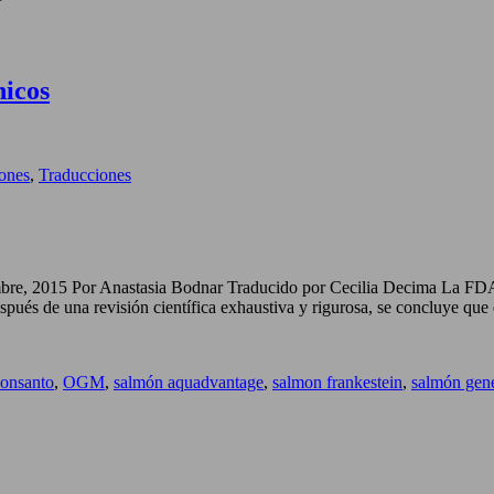
nicos
iones
,
Traducciones
e, 2015 Por Anastasia Bodnar Traducido por Cecilia Decima La FDA ha
pués de una revisión científica exhaustiva y rigurosa, se concluye q
onsanto
,
OGM
,
salmón aquadvantage
,
salmon frankestein
,
salmón gen