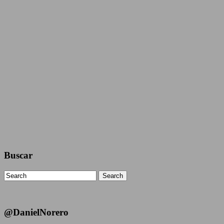
Buscar
Search
@DanielNorero