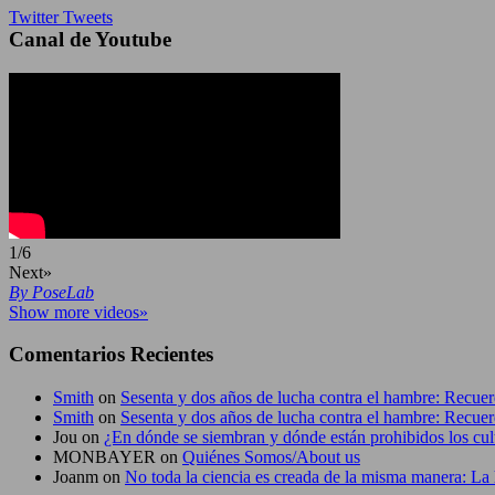
Twitter Tweets
Canal de Youtube
1
/
6
Next»
By PoseLab
Show more videos»
Comentarios Recientes
Smith
on
Sesenta y dos años de lucha contra el hambre: Recu
Smith
on
Sesenta y dos años de lucha contra el hambre: Recu
Jou
on
¿En dónde se siembran y dónde están prohibidos los cul
MONBAYER
on
Quiénes Somos/About us
Joanm
on
No toda la ciencia es creada de la misma manera: La 