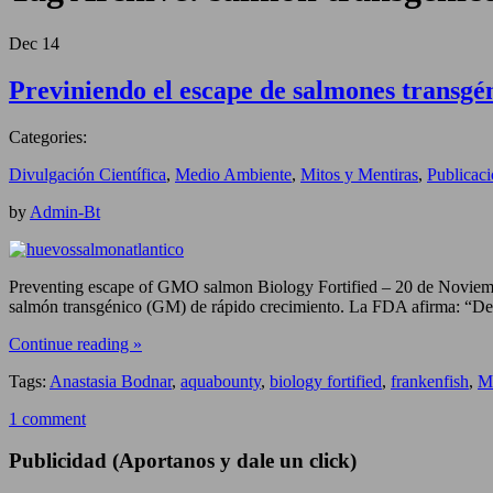
Dec
14
Previniendo el escape de salmones transgé
Categories:
Divulgación Científica
,
Medio Ambiente
,
Mitos y Mentiras
,
Publicac
by
Admin-Bt
Preventing escape of GMO salmon Biology Fortified – 20 de Noviembr
salmón transgénico (GM) de rápido crecimiento. La FDA afirma: “Des
Continue reading »
Tags:
Anastasia Bodnar
,
aquabounty
,
biology fortified
,
frankenfish
,
M
1 comment
Publicidad (Aportanos y dale un click)