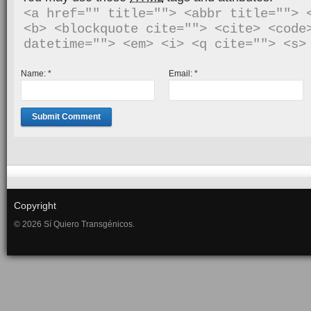
<a href="" title=""> <abbr title=""> <
<b> <blockquote cite=""> <cite> <code>
Name:
*
Email:
*
Copyright
© 2026 Sí Quiero Transgénicos.