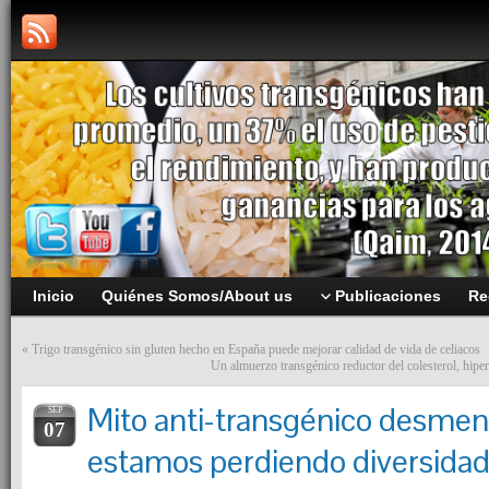
Inicio
Quiénes Somos/About us
Publicaciones
Re
«
Trigo transgénico sin gluten hecho en España puede mejorar calidad de vida de celiacos
Un almuerzo transgénico reductor del colesterol, hiper
Mito anti-transgénico desmen
SEP
07
estamos perdiendo diversidad