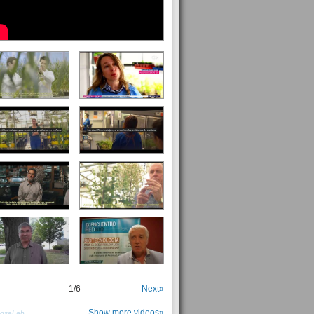
1
/
6
Next»
Show more videos»
PoseLab