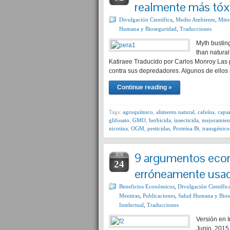
realmente más tóxi
Divulgación Científica
,
Medio Ambiente
,
Mito
Humana y Bioseguridad
,
Traducciones
Myth bustin
than natura
Katiraee Traducido por Carlos Monroy Las 
contra sus depredadores. Algunos de ellos
Continue reading »
Tags:
agroquímico
,
alimento natural
,
cafeína
,
capsa
glifosato
,
GMO
,
herbicida
,
insecticida
,
mejoramient
nicotina
,
OGM
,
pesticidas
,
Proteína Bt
,
transgénico
9 argumentos eco
JUN
24
erróneamente usado
Beneficios Económicos
,
Divulgación Científic
Mentiras
,
Publicaciones
,
Salud Humana y Bios
Intelectual
,
Traducciones
Versión en 
Junio, 2015