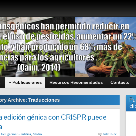
s
Publicaciones
Recursos Recomendados
Contacto
Pu
ory Archive:
Traducciones
cli
la edición génica con CRISPR puede
a
Divulgación Científica
,
Medio
by
Admin-Bt