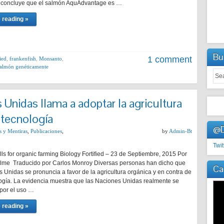
e concluye que el salmón AquAdvantage es …
 reading »
Bu
1 comment
ied
,
frankenfish
,
Monsanto
,
salmón genéticamente
 Unidas llama a adoptar la agricultura
otecnología
@D
s y Mentiras
,
Publicaciones
,
by
Admin-Bt
Twit
ls for organic farming Biology Fortified – 23 de Septiembre, 2015 Por
lme Traducido por Carlos Monroy Diversas personas han dicho que
Ca
 Unidas se pronuncia a favor de la agricultura orgánica y en contra de
logía. La evidencia muestra que las Naciones Unidas realmente se
por el uso …
 reading »