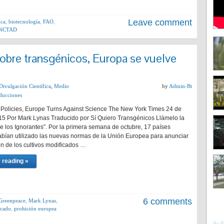
Leave comment
ica
,
biotecnología
,
FAO
,
NCTAD
sobre transgénicos, Europa se vuelve
Divulgación Científica
,
Medio
by
Admin-Bt
ducciones
 Policies, Europe Turns Against Science The New York Times 24 de
15 Por Mark Lynas Traducido por Sí Quiero Transgénicos Llámelo la
e los Ignorantes”. Por la primera semana de octubre, 17 países
bían utilizado las nuevas normas de la Unión Europea para anunciar
ón de los cultivos modificados …
 reading »
6 comments
Greenpeace
,
Mark Lynas
,
icado
,
prohición europea
By 