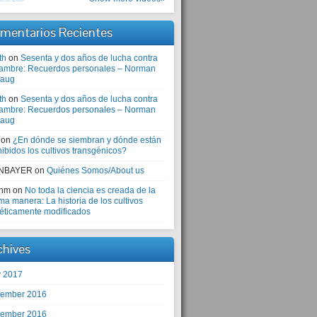
mentarios Recientes
th
on
Sesenta y dos años de lucha contra
hambre: Recuerdos personales – Norman
laug
th
on
Sesenta y dos años de lucha contra
hambre: Recuerdos personales – Norman
laug
on
¿En dónde se siembran y dónde están
ibidos los cultivos transgénicos?
NBAYER
on
Quiénes Somos/About us
anm
on
No toda la ciencia es creada de la
a manera: La historia de los cultivos
éticamente modificados
chives
 2017
ember 2016
ember 2016