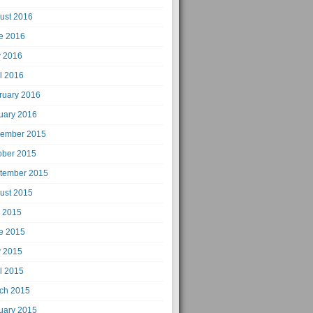
ust 2016
e 2016
 2016
il 2016
ruary 2016
uary 2016
ember 2015
ober 2015
tember 2015
ust 2015
y 2015
e 2015
 2015
il 2015
ch 2015
uary 2015