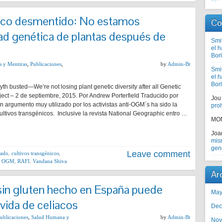
nico desmentido: No estamos
Co
ad genética de plantas después de
Smi
el 
Bor
s y Mentiras
,
Publicaciones
,
by
Admin-Bt
Smi
el 
Bor
h busted—We’re not losing plant genetic diversity after all Genetic
ject – 2 de septiembre, 2015. Por Andrew Porterfield Traducido por
Jou
argumento muy utilizado por los activistas anti-OGM´s ha sido la
proh
ultivos transgénicos. Inclusive la revista National Geographic entro …
MO
Jo
mism
gen
Leave comment
cado
,
cultivos transgénicos
,
,
OGM
,
RAFI
,
Vandana Shiva
Ar
sin gluten hecho en España puede
May
 vida de celiacos
Dec
ublicaciones
,
Salud Humana y
by
Admin-Bt
Nov