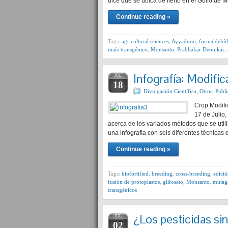
dice que se ubica de lleno en el Golfo de M
Continue reading »
Tags:
agricultural sciences
,
Ayyadurai
,
formaldehí
maíz transgénico
,
Monsanto
,
Prabhakar Deonikar
,
Infografía: Modifi
JUL
18
Divulgación Científica
,
Otros
,
Publi
Crop Modific
17 de Julio
acerca de los variados métodos que se utili
una infografía con seis diferentes técnicas
Continue reading »
Tags:
biofortified
,
breeding
,
cross-breeding
,
edició
fusión de protoplastos
,
glifosato
,
Monsanto
,
mutag
transgénicos
¿Los pesticidas s
JUL
02