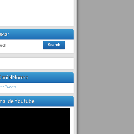
scar
Search
anielNorero
ter Tweets
nal de Youtube