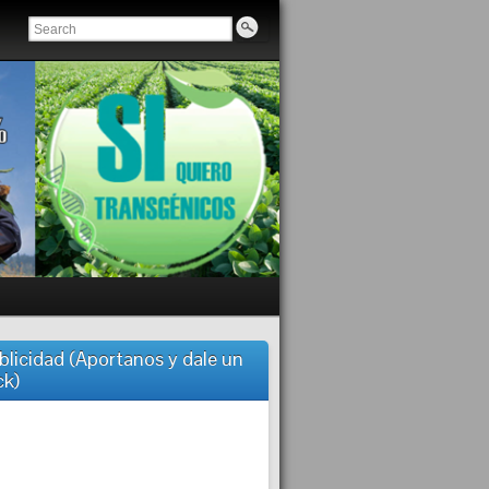
blicidad (Aportanos y dale un
ck)