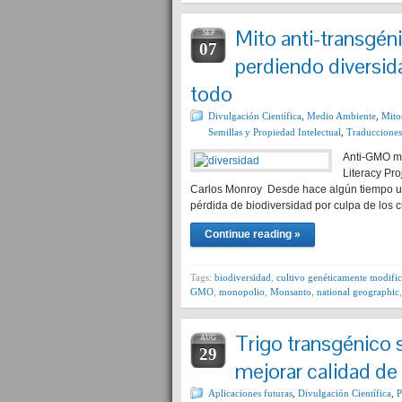
Mito anti-transgé
SEP
07
perdiendo diversid
todo
Divulgación Científica
,
Medio Ambiente
,
Mito
Semillas y Propiedad Intelectual
,
Traducciones
Anti-GMO myt
Literacy Pro
Carlos Monroy Desde hace algún tiempo un 
pérdida de biodiversidad por culpa de los c
Continue reading »
Tags:
biodiversidad
,
cultivo genéticamente modifi
GMO
,
monopolio
,
Monsanto
,
national geographic
Trigo transgénico 
AUG
29
mejorar calidad de
Aplicaciones futuras
,
Divulgación Científica
,
P