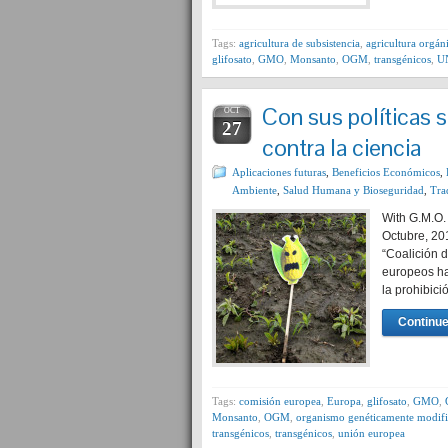
Tags:
agricultura de subsistencia
,
agricultura orgán
glifosato
,
GMO
,
Monsanto
,
OGM
,
transgénicos
,
U
Con sus políticas 
OCT
27
contra la ciencia
Aplicaciones futuras
,
Beneficios Económicos
,
Ambiente
,
Salud Humana y Bioseguridad
,
Tra
With G.M.O.
Octubre, 20
“Coalición d
europeos ha
la prohibici
Continue
Tags:
comisión europea
,
Europa
,
glifosato
,
GMO
,
Monsanto
,
OGM
,
organismo genéticamente modif
transgénicos
,
transgénicos
,
unión europea