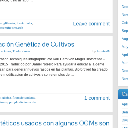
éxico, justo al lado …
Dec
Nov
Leave comment
Oct
do
,
glifosato
,
Kevin Folta
,
scientific research
Sep
Aug
cación Genética de Cultivos
May
caciones
,
Traducciones
by
Admin-Bt
Apr
ation Techniques Infographic Por Karl Haro von Mogel Biofortified –
Mar
, 2015 Traducido por Daniel Norero Para ayudar a educar a la gente
zan para generar nuevos rasgos en las plantas, Biofortified ha creado
Dec
 de modificación de cultivos y con ejemplos de …
Nov
Ca
1 comment
n génica
,
fitomejoramiento
,
énesis
,
poliploidía inducida
,
Apli
Ben
Divu
intéticos usados con algunos OGMs son