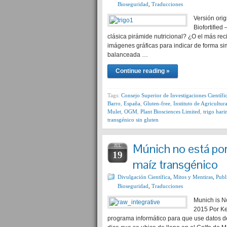
Bioseguridad
,
Traducciones
Versión orig
Biofortifie
clásica pirámide nutricional? ¿O el más re
imágenes gráficas para indicar de forma si
balanceada …
Continue reading »
Tags:
Consejo Superior de Investigaciones Científi
Barro
,
España
,
Gluten-free
,
Instituto de Agricultu
Mulet
,
OGM
,
Plant Biosciences Limited
,
trigo hari
transgénico sin gluten
Múnich no está por
JUL
19
maíz transgénico
Divulgación Científica
,
Mitos y Mentiras
,
Publ
Bioseguridad
,
Traducciones
Munich is No
2015 Por Ke
programa informático para que use datos de 