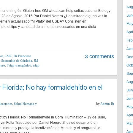
Aug
inal en inglés: Gluten-free GM wheat can help celiac patients Biology
Jun
d – 28 de Agosto, 2015 Por Daniel Norero ¿Has mirado alguna vez la
ciente y actualizado “MiPlato” del USDA? Consisten en
May
mple el tipo y cantidad de alimentos necesarios en una dieta
Apr
Feb
Jan
3 comments
cas
,
CSIC
,
Dr Francisco
Dec
ra Sostenible de Córdoba
,
JM
Oct
nero
,
Trigo transgénico
,
trigo
Sep
Aug
 Florida; No hay formaldehído en el
Jul
Jun
icaciones
,
Salud Humana y
by
Admin-Bt
May
Apr
t by Florida; No Formaldehyde in Corn Illumination – 19 de Julio,
vin Folta Traducido por Daniel Norero Si usted desarrolló un
Mar
Internet y prediga la localización de Munich, y el programa te
Jan