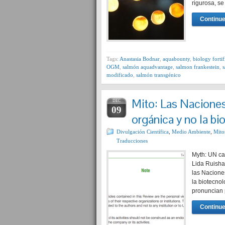
rigurosa, s
Continue
Tags:
Anastasia Bodnar
,
aquabounty
,
biology fortif
OGM
,
salmón aquadvantage
,
salmon frankestein
,
modificado
,
salmón transgénico
Mito: Las Naciones
DEC
09
orgánica y no la bi
Divulgación Científica
,
Medio Ambiente
,
Mito
Traducciones
Myth: UN cal
Lida Ruisha
las Naciones
la biotecno
pronuncian 
Continue