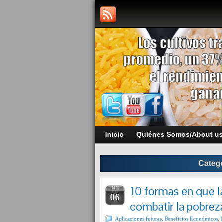
Inicio
Quiénes Somos/About u
Categ
10 formas en que 
JAN
06
combatir la pobrez
Aplicaciones futuras
,
Beneficios Económicos
,