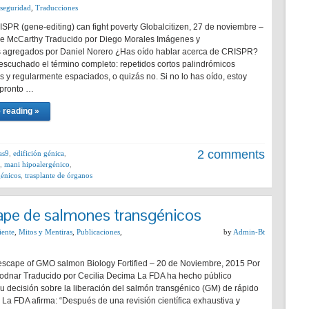
seguridad
,
Traducciones
SPR (gene-editing) can fight poverty Globalcitizen, 27 de noviembre –
e McCarthy Traducido por Diego Morales Imágenes y
 agregados por Daniel Norero ¿Has oído hablar acerca de CRISPR?
escuchado el término completo: repetidos cortos palindrómicos
 y regularmente espaciados, o quizás no. Si no lo has oído, estoy
 pronto …
 reading »
2 comments
as9
,
edifición génica
,
,
mani hipoalergénico
,
génicos
,
trasplante de órganos
cape de salmones transgénicos
ente
,
Mitos y Mentiras
,
Publicaciones
,
by
Admin-Bt
escape of GMO salmon Biology Fortified – 20 de Noviembre, 2015 Por
odnar Traducido por Cecilia Decima La FDA ha hecho público
su decisión sobre la liberación del salmón transgénico (GM) de rápido
 La FDA afirma: “Después de una revisión científica exhaustiva y