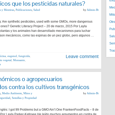
Eti
cos que los pesticidas naturales?
Med
s y Mentiras
,
Publicaciones
,
Salud
by
Admin-Bt
Mito
g: Are synthetic pesticides, used with some GMOs, more dangerous
Otr
l ones? Genetic Literacy Project – 20 de marzo, 2015 Por Layla
Pub
plantas y los animales han desarrollado mecanismos para luchar
 son mecánicos, como las espinas de un pez globo, pero algunos …
Sal
Semi
Tra
Leave comment
ícina
,
eugenol
,
fungicida
,
o vegetal
,
Monsanto
,
s
nómicos o agropecuarios
s contra los cultivos transgénicos
a
,
Medio Ambiente
,
Mitos y
by
Admin-Bt
eguridad
,
Semillas y Propiedad
Inglés: I got 99 Problems but a GMO Ain’t One FrankenFoodFacts – 8 de
 Por Layla Parker-Katiraee He leído muchos argumentos en contra de