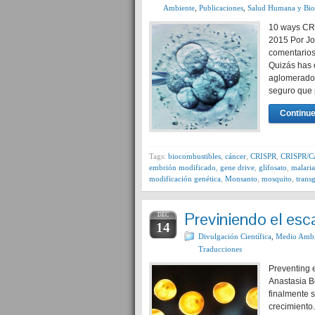
Ambiente
,
Publicaciones
,
Salud Humana y Bio
10 ways CRI
2015 Por Jo
comentarios
Quizás has 
aglomerados
seguro que
Continue
Tags:
biocombustibles
,
cáncer
,
CRISPR
,
CRISPR/C
embrión modificado
,
gene drive
,
glifosato
,
malaria
modificación genética
,
Monsanto
,
mosquito
,
trans
Previniendo el es
DEC
14
Divulgación Científica
,
Medio Ambi
Traducciones
Preventing 
Anastasia B
finalmente 
crecimiento.