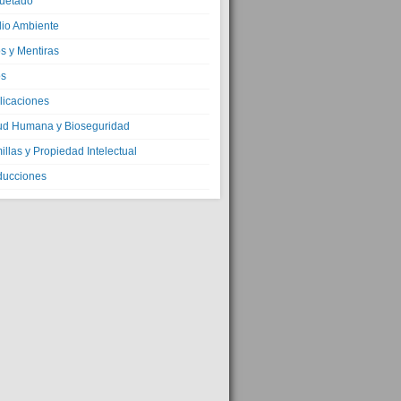
quetado
io Ambiente
s y Mentiras
os
licaciones
ud Humana y Bioseguridad
llas y Propiedad Intelectual
ducciones