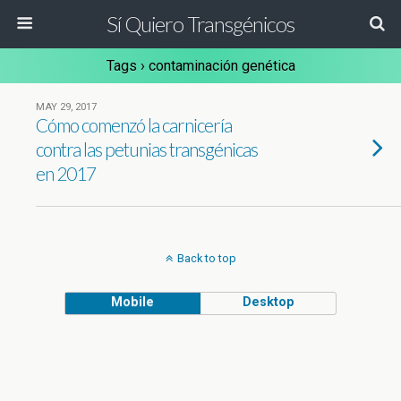
Sí Quiero Transgénicos
Tags › contaminación genética
MAY 29, 2017
Cómo comenzó la carnicería
contra las petunias transgénicas
en 2017
Back to top
Mobile
Desktop