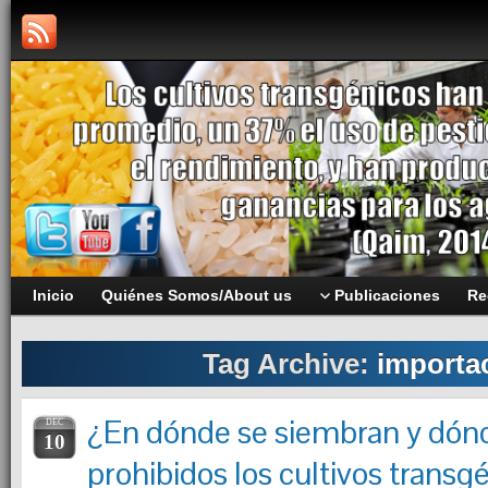
Inicio
Quiénes Somos/About us
Publicaciones
Re
Tag Archive:
importa
¿En dónde se siembran y dón
DEC
10
prohibidos los cultivos transg