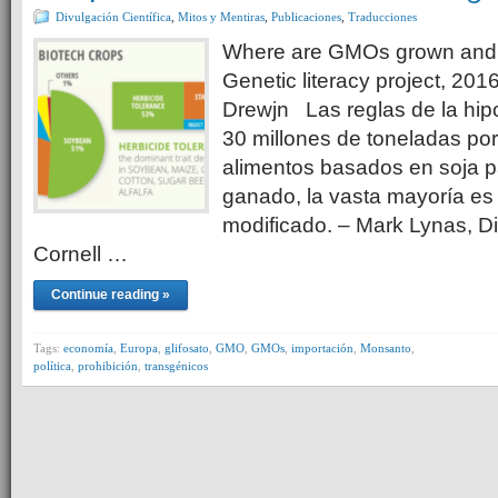
Divulgación Científica
,
Mitos y Mentiras
,
Publicaciones
,
Traducciones
Where are GMOs grown an
Genetic literacy project, 20
Drewjn Las reglas de la hip
30 millones de toneladas po
alimentos basados en soja pa
ganado, la vasta mayoría e
modificado. – Mark Lynas, Di
Cornell …
Continue reading »
Tags:
economía
,
Europa
,
glifosato
,
GMO
,
GMOs
,
importación
,
Monsanto
,
política
,
prohibición
,
transgénicos