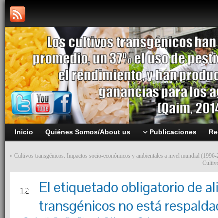
Inicio
Quiénes Somos/About us
Publicaciones
Re
«
Cultivos transgénicos: Impactos socio-económicos y ambientales a nivel mundial (1996
Cultiv
El etiquetado obligatorio de a
MAY
12
transgénicos no está respaldad