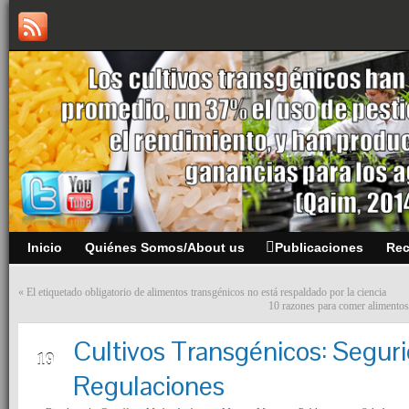
Inicio
Quiénes Somos/About us
Publicaciones
Re
«
El etiquetado obligatorio de alimentos transgénicos no está respaldado por la ciencia
10 razones para comer alimentos 
Cultivos Transgénicos: Seguri
MAY
19
Regulaciones