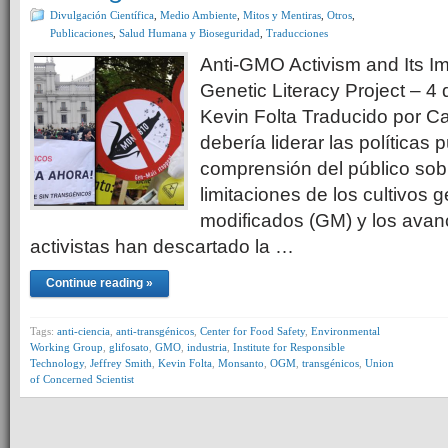
Divulgación Científica
,
Medio Ambiente
,
Mitos y Mentiras
,
Otros
,
Publicaciones
,
Salud Humana y Bioseguridad
,
Traducciones
Anti-GMO Activism and Its I
Genetic Literacy Project – 4
Kevin Folta Traducido por C
debería liderar las políticas p
comprensión del público sobr
limitaciones de los cultivos 
modificados (GM) y los avan
activistas han descartado la …
Continue reading »
Tags:
anti-ciencia
,
anti-transgénicos
,
Center for Food Safety
,
Environmental
Working Group
,
glifosato
,
GMO
,
industria
,
Institute for Responsible
Technology
,
Jeffrey Smith
,
Kevin Folta
,
Monsanto
,
OGM
,
transgénicos
,
Union
of Concerned Scientist