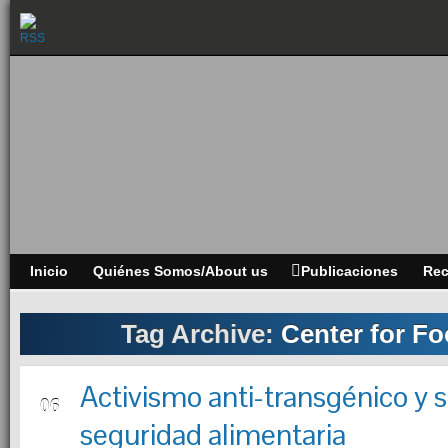
Inicio
Quiénes Somos/About us
Publicaciones
Re
Tag Archive:
Center for Fo
Activismo anti-transgénico y 
DEC
06
seguridad alimentaria