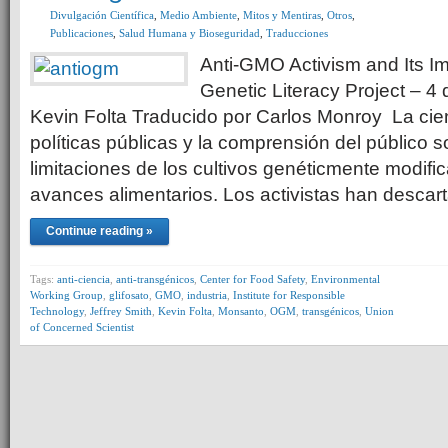
Divulgación Científica
,
Medio Ambiente
,
Mitos y Mentiras
,
Otros
,
Publicaciones
,
Salud Humana y Bioseguridad
,
Traducciones
Anti-GMO Activism and Its I
Genetic Literacy Project – 4
Kevin Folta Traducido por Carlos Monroy La cienc
políticas públicas y la comprensión del público s
limitaciones de los cultivos genéticmente modifi
avances alimentarios. Los activistas han descar
Continue reading »
Tags:
anti-ciencia
,
anti-transgénicos
,
Center for Food Safety
,
Environmental
Working Group
,
glifosato
,
GMO
,
industria
,
Institute for Responsible
Technology
,
Jeffrey Smith
,
Kevin Folta
,
Monsanto
,
OGM
,
transgénicos
,
Union
of Concerned Scientist