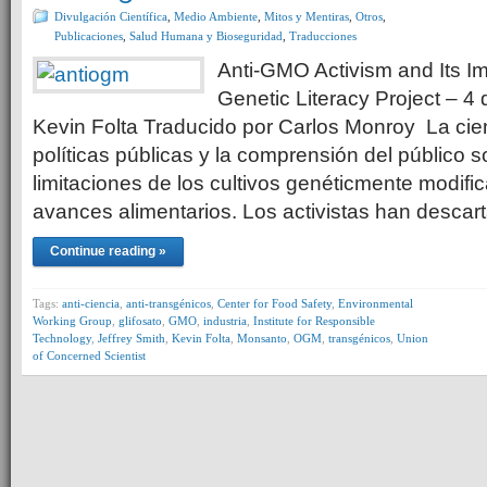
Divulgación Científica
,
Medio Ambiente
,
Mitos y Mentiras
,
Otros
,
Publicaciones
,
Salud Humana y Bioseguridad
,
Traducciones
Anti-GMO Activism and Its I
Genetic Literacy Project – 4
Kevin Folta Traducido por Carlos Monroy La cienc
políticas públicas y la comprensión del público s
limitaciones de los cultivos genéticmente modifi
avances alimentarios. Los activistas han descar
Continue reading »
Tags:
anti-ciencia
,
anti-transgénicos
,
Center for Food Safety
,
Environmental
Working Group
,
glifosato
,
GMO
,
industria
,
Institute for Responsible
Technology
,
Jeffrey Smith
,
Kevin Folta
,
Monsanto
,
OGM
,
transgénicos
,
Union
of Concerned Scientist