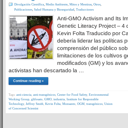
Divulgación Científica
,
Medio Ambiente
,
Mitos y Mentiras
,
Otros
,
Publicaciones
,
Salud Humana y Bioseguridad
,
Traducciones
Anti-GMO Activism and Its I
Genetic Literacy Project – 4
Kevin Folta Traducido por C
debería liderar las políticas p
comprensión del público sobr
limitaciones de los cultivos 
modificados (GM) y los avan
activistas han descartado la …
Continue reading »
Tags:
anti-ciencia
,
anti-transgénicos
,
Center for Food Safety
,
Environmental
Working Group
,
glifosato
,
GMO
,
industria
,
Institute for Responsible
Technology
,
Jeffrey Smith
,
Kevin Folta
,
Monsanto
,
OGM
,
transgénicos
,
Union
of Concerned Scientist