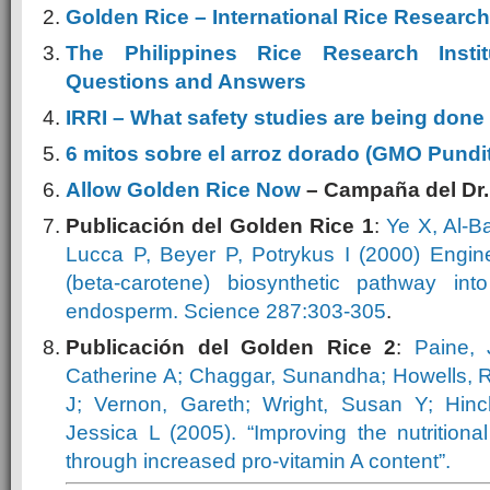
Golden Rice – International Rice Research I
The Philippines Rice Research Inst
Questions and Answers
IRRI – What safety studies are being done
6 mitos sobre el arroz dorado (GMO Pundit
Allow Golden Rice Now
– Campaña del Dr.
Publicación del Golden Rice 1
:
Ye X, Al-Ba
Lucca P, Beyer P, Potrykus I (2000) Engine
(beta-carotene) biosynthetic pathway into 
endosperm. Science 287:303-305
.
Publicación del Golden Rice 2
:
Paine, 
Catherine A; Chaggar, Sunandha; Howells, 
J; Vernon, Gareth; Wright, Susan Y; Hinc
Jessica L (2005). “Improving the nutrition
through increased pro-vitamin A content”.