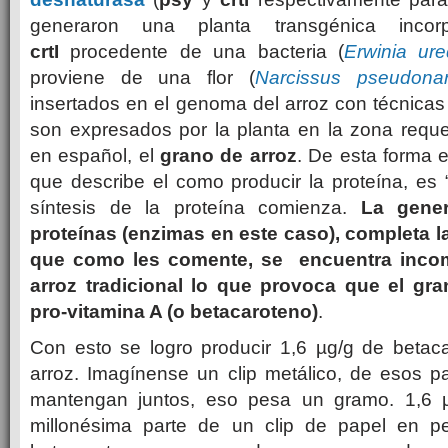
generaron una planta transgénica inco
crtI
procedente de una bacteria (
Erwinia ur
proviene de una flor (
Narcissus pseudonar
insertados en el genoma del arroz con técnicas 
son expresados por la planta en la zona reque
en español, el
grano de arroz
. De esta forma e
que describe el como producir la proteína, es “
síntesis de la proteína comienza.
La gene
proteínas (enzimas en este caso), completa la
que como les comente, se encuentra incom
arroz tradicional lo que provoca que el gra
pro-vitamina A (o betacaroteno)
.
Con esto se logro producir 1,6 µg/g de betac
arroz. Imagínense un clip metálico, de esos p
mantengan juntos, eso pesa un gramo. 1,6 µ
millonésima parte de un clip de papel en p