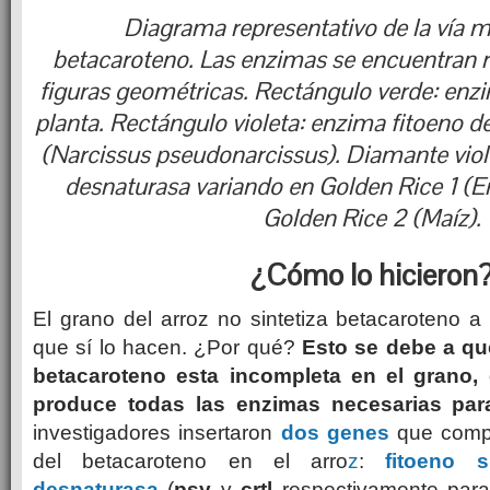
Diagrama representativo de la vía m
betacaroteno.
Las enzimas se encuentran 
figuras geométricas. Rectángulo verde: enzi
planta. Rectángulo violeta: enzima fitoeno d
(Narcissus pseudonarcissus). Diamante viol
desnaturasa variando en Golden Rice 1 (E
Golden Rice 2 (Maíz).
¿Cómo lo hicieron
El grano del arroz no sintetiza betacaroteno a 
que sí lo hacen. ¿Por qué?
Esto se debe a que
betacaroteno esta incompleta en el grano, 
produce todas las enzimas necesarias par
investigadores insertaron
dos genes
que compl
del betacaroteno en el arro
z
:
fitoeno s
desnaturasa
(
psy
y
crtl
respectivamente para 