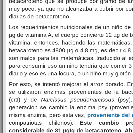
betacaroteno que se produce por gramo de ar
muy poco, ya que no alcanzaba a cubrir por co
diarias de betacaroteno.
Los requerimientos nutricionales de un niño d
µg de vitamina A, el cuerpo convierte 12 µg de 
vitamina, entonces, haciendo las matemáticas,
betacaroteno es 4800 µg o 4.8 mg, es decir 4,8 
son malos para las matemáticas, traducido al e
para consumir eso un niño tendría que comer 3 
diario y eso es una locura, o un niño muy glotón.
Por esto, se intentó mejorar el arroz dorado. E
se utilizaron enzimas provenientes de la bac
(crtI) y de
Narcissus pseudonarcissus
(psy)
generación se cambio la enzima psy (provenien
misma enzima, pero esta vez,
proveniente del 
compatriotas chilenos).
Este cambio pr
considerable de 31 µg/g de betacaroteno
.
Ah