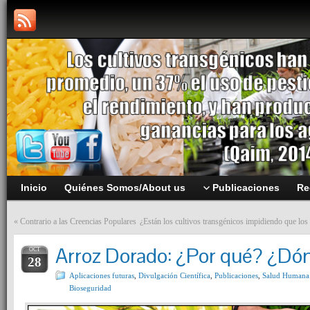
Inicio
Quiénes Somos/About us
Publicaciones
Re
«
Contrario a las Creencias Populares
¿Están los cultivos transgénicos impidiendo que los a
Arroz Dorado: ¿Por qué? ¿D
OCT
28
Aplicaciones futuras
,
Divulgación Científica
,
Publicaciones
,
Salud Humana
Bioseguridad