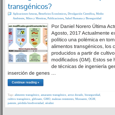
transgénicos?
Aplicaciones futuras
,
Beneficios Económicos
,
Divulgación Científica
,
Medio
Ambiente
,
Mitos y Mentiras
,
Publicaciones
,
Salud Humana y Bioseguridad
Por Daniel Norero Última Act
Agosto, 2017 Actualmente exi
político una polémica en torn
alimentos transgénicos, los 
producidos a partir de culti
modificados (GM). Estos se 
de técnicas de ingeniería ge
inserción de genes …
Continue reading »
Tags:
alimento transgénico
,
amaranto transgénico
,
arroz dorado
,
bioseguridad
,
cultivo transgénico
,
glifosato
,
GMO
,
malezas resistentes
,
Monsanto
,
OGM
,
patente
,
pérdida biodiversidad
,
séralini