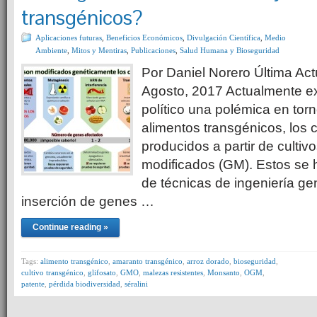
transgénicos?
Aplicaciones futuras
,
Beneficios Económicos
,
Divulgación Científica
,
Medio
Ambiente
,
Mitos y Mentiras
,
Publicaciones
,
Salud Humana y Bioseguridad
Por Daniel Norero Última Act
Agosto, 2017 Actualmente exi
político una polémica en torn
alimentos transgénicos, los 
producidos a partir de culti
modificados (GM). Estos se 
de técnicas de ingeniería ge
inserción de genes …
Continue reading »
Tags:
alimento transgénico
,
amaranto transgénico
,
arroz dorado
,
bioseguridad
,
cultivo transgénico
,
glifosato
,
GMO
,
malezas resistentes
,
Monsanto
,
OGM
,
patente
,
pérdida biodiversidad
,
séralini