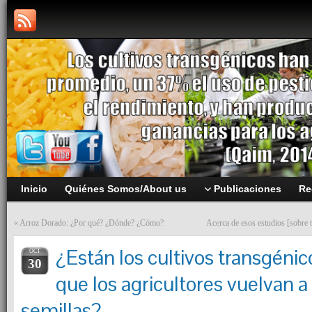
Inicio
Quiénes Somos/About us
Publicaciones
Re
«
Arroz Dorado: ¿Por qué? ¿Dónde? ¿Cómo?
Acerca de esos estudios [sobre 
¿Están los cultivos transgéni
OCT
30
que los agricultores vuelvan a 
semillas?