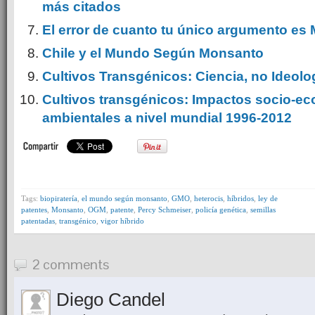
más citados
El error de cuanto tu único argumento es
Chile y el Mundo Según Monsanto
Cultivos Transgénicos: Ciencia, no Ideolo
Cultivos transgénicos: Impactos socio-e
ambientales a nivel mundial 1996-2012
Tags:
biopiratería
,
el mundo según monsanto
,
GMO
,
heterocis
,
híbridos
,
ley de
patentes
,
Monsanto
,
OGM
,
patente
,
Percy Schmeiser
,
policía genética
,
semillas
patentadas
,
transgénico
,
vigor híbrido
2 comments
Diego Candel