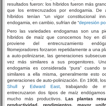
resultados fueron: los híbridos fueron más gran
que los entrecruzados por endogamia. De 
híbridos tenían “un vigor constitucional in
endogamia, en cambio, sufrían de “
depresión p
Pero las variedades endogamas son una pie
híbridos de maíz que conocemos hoy en día
proviene del entrecruzamiento end
fitomejoradores forzaron repetidamente a una pl
a auto-polinizarse, las generaciones subsecue
vez más similares a sus progenitores. Una
endogamia es considerada “pura” cuando s
similares a ella misma, generalmente esto oc
generaciones de auto-polinización. En 1908, lo
Shull
y
Edward East
, trabajando de ma
entrecruzaron dos tipos de maíz endógamos 
mucho más productivos.
Las plantas resu
productividad, rendimientos, mayor unif