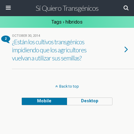
Sí Quiero Transgénicos
Tags › híbridos
OCTOBER 30, 2014
2
¿Están los cultivos transgénicos
impidiendo que los agricultores
vuelvan a utilizar sus semillas?
Back to top
Mobile
Desktop