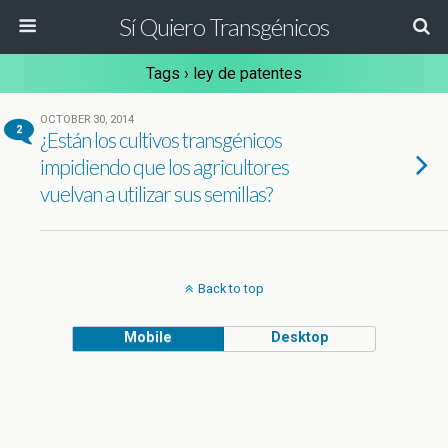
Sí Quiero Transgénicos
Tags › ley de patentes
OCTOBER 30, 2014
2
¿Están los cultivos transgénicos
impidiendo que los agricultores
vuelvan a utilizar sus semillas?
Back to top
Mobile
Desktop